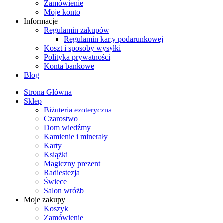
Zamówienie
Moje konto
Informacje
Regulamin zakupów
Regulamin karty podarunkowej
Koszt i sposoby wysyłki
Polityka prywatności
Konta bankowe
Blog
Strona Główna
Sklep
Biżuteria ezoteryczna
Czarostwo
Dom wiedźmy
Kamienie i minerały
Karty
Książki
Magiczny prezent
Radiestezja
Świece
Salon wróżb
Moje zakupy
Koszyk
Zamówienie