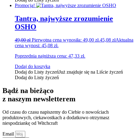
Promocja!
Tantra, najwyższe zrozumienie
OSHO
49,00
zł
Pierwotna cena wynosiła: 49,00 zł.
45,08
zł
Aktualna
cena wynosi: 45,08 zł.
Poprzednia najniższa cena:
47,33
zł
.
Dodaj do koszyka
Dodaj do Listy życzeń
Już znajduje się na Liście życzeń
Dodaj do Listy życzeń
Bądź na bieżąco
z naszym newsletterem
Od czasu do czasu napiszemy do Ciebie o nowościach
produktowych, ciekawostkach a dodatkowo otrzymasz
niespodziankę od Witchcraft
Email