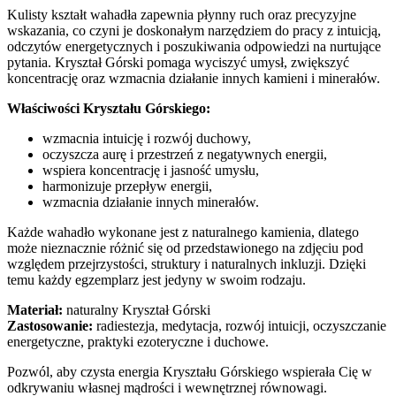
Kulisty kształt wahadła zapewnia płynny ruch oraz precyzyjne
wskazania, co czyni je doskonałym narzędziem do pracy z intuicją,
odczytów energetycznych i poszukiwania odpowiedzi na nurtujące
pytania. Kryształ Górski pomaga wyciszyć umysł, zwiększyć
koncentrację oraz wzmacnia działanie innych kamieni i minerałów.
Właściwości Kryształu Górskiego:
wzmacnia intuicję i rozwój duchowy,
oczyszcza aurę i przestrzeń z negatywnych energii,
wspiera koncentrację i jasność umysłu,
harmonizuje przepływ energii,
wzmacnia działanie innych minerałów.
Każde wahadło wykonane jest z naturalnego kamienia, dlatego
może nieznacznie różnić się od przedstawionego na zdjęciu pod
względem przejrzystości, struktury i naturalnych inkluzji. Dzięki
temu każdy egzemplarz jest jedyny w swoim rodzaju.
Materiał:
naturalny Kryształ Górski
Zastosowanie:
radiestezja, medytacja, rozwój intuicji, oczyszczanie
energetyczne, praktyki ezoteryczne i duchowe.
Pozwól, aby czysta energia Kryształu Górskiego wspierała Cię w
odkrywaniu własnej mądrości i wewnętrznej równowagi.