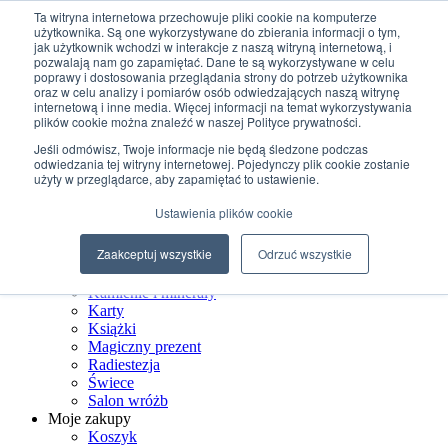
Przejdź do treści
Ta witryna internetowa przechowuje pliki cookie na komputerze
użytkownika. Są one wykorzystywane do zbierania informacji o tym,
jak użytkownik wchodzi w interakcje z naszą witryną internetową, i
+48 507 498 341
pozwalają nam go zapamiętać. Dane te są wykorzystywane w celu
sklep@ksiegarniamagiczna.pl
poprawy i dostosowania przeglądania strony do potrzeb użytkownika
sklep internetowy 24h/7
oraz w celu analizy i pomiarów osób odwiedzających naszą witrynę
internetową i inne media. Więcej informacji na temat wykorzystywania
Wyszukiwarka produktów
plików cookie można znaleźć w naszej Polityce prywatności.
Jeśli odmówisz, Twoje informacje nie będą śledzone podczas
odwiedzania tej witryny internetowej. Pojedynczy plik cookie zostanie
użyty w przeglądarce, aby zapamiętać to ustawienie.
Strona Główna
Ustawienia plików cookie
Sklep
Biżuteria ezoteryczna
Zaakceptuj wszystkie
Odrzuć wszystkie
Czarostwo
Dom wiedźmy
Kamienie i minerały
Karty
Książki
Magiczny prezent
Radiestezja
Świece
Salon wróżb
Moje zakupy
Koszyk