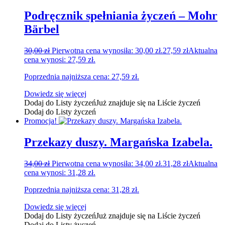
Podręcznik spełniania życzeń – Mohr
Bärbel
30,00
zł
Pierwotna cena wynosiła: 30,00 zł.
27,59
zł
Aktualna
cena wynosi: 27,59 zł.
Poprzednia najniższa cena:
27,59
zł
.
Dowiedz się więcej
Dodaj do Listy życzeń
Już znajduje się na Liście życzeń
Dodaj do Listy życzeń
Promocja!
Przekazy duszy. Margańska Izabela.
34,00
zł
Pierwotna cena wynosiła: 34,00 zł.
31,28
zł
Aktualna
cena wynosi: 31,28 zł.
Poprzednia najniższa cena:
31,28
zł
.
Dowiedz się więcej
Dodaj do Listy życzeń
Już znajduje się na Liście życzeń
Dodaj do Listy życzeń