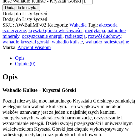
ilość Wahadło Kuliste - Kryształ Górski
Dodaj do koszyka
Dodaj do Listy życzeń
Dodaj do Listy życzeń
SKU:
AW-BallMP-02
Kategoria:
Wahadła
Tagi:
akcesoria
ezoteryczne
,
kryształ górski właściwości
,
medytacja
,
naturalne
minerały
,
oczyszczanie energii
,
radiestezja
,
rozwój duchowy
,
wahadło kryształ górski
,
wahadło kuliste
,
wahadło radiestezyjne
Marka:
Ancient Wisdom
Opis
Opinie (0)
Opis
Wahadło Kuliste – Kryształ Górski
Poznaj niezwykłą moc naturalnego Kryształu Górskiego zamkniętą
w eleganckim wahadle kulistym. Ten wyjątkowy minerał od
wieków uznawany jest za jeden z najsilniejszych kamieni
energetycznych, wspierających harmonizację, oczyszczanie i
wzmacnianie energii. Dzięki swojej przejrzystości i uniwersalnym
właściwościom Kryształ Górski jest chętnie wykorzystywany w
radiestezji, medytacji oraz praktykach duchowych.