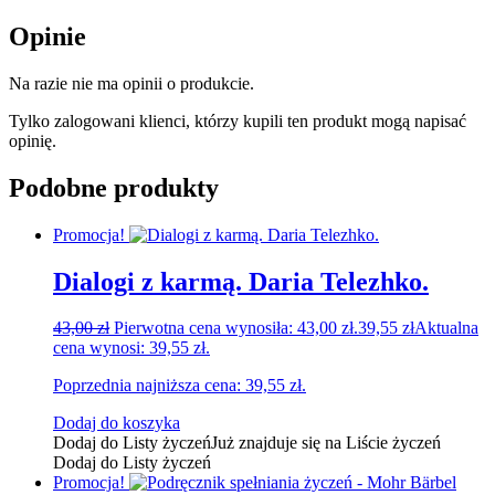
Opinie
Na razie nie ma opinii o produkcie.
Tylko zalogowani klienci, którzy kupili ten produkt mogą napisać
opinię.
Podobne produkty
Promocja!
Dialogi z karmą. Daria Telezhko.
43,00
zł
Pierwotna cena wynosiła: 43,00 zł.
39,55
zł
Aktualna
cena wynosi: 39,55 zł.
Poprzednia najniższa cena:
39,55
zł
.
Dodaj do koszyka
Dodaj do Listy życzeń
Już znajduje się na Liście życzeń
Dodaj do Listy życzeń
Promocja!