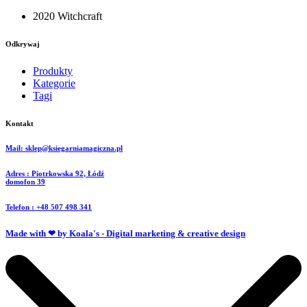
2020 Witchcraft
Odkrywaj
Produkty
Kategorie
Tagi
Kontakt
Mail: sklep@ksiegarniamagiczna.pl
Adres : Piotrkowska 92, Łódź
domofon 39
Telefon : +48 507 498 341
Made with ❤ by Koala's - Digital marketing & creative design