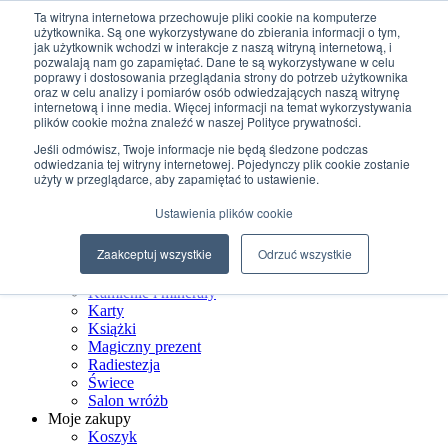
Przejdź do treści
Ta witryna internetowa przechowuje pliki cookie na komputerze
użytkownika. Są one wykorzystywane do zbierania informacji o tym,
jak użytkownik wchodzi w interakcje z naszą witryną internetową, i
+48 507 498 341
pozwalają nam go zapamiętać. Dane te są wykorzystywane w celu
sklep@ksiegarniamagiczna.pl
poprawy i dostosowania przeglądania strony do potrzeb użytkownika
sklep internetowy 24h/7
oraz w celu analizy i pomiarów osób odwiedzających naszą witrynę
internetową i inne media. Więcej informacji na temat wykorzystywania
Wyszukiwarka produktów
plików cookie można znaleźć w naszej Polityce prywatności.
Jeśli odmówisz, Twoje informacje nie będą śledzone podczas
odwiedzania tej witryny internetowej. Pojedynczy plik cookie zostanie
użyty w przeglądarce, aby zapamiętać to ustawienie.
Strona Główna
Ustawienia plików cookie
Sklep
Biżuteria ezoteryczna
Zaakceptuj wszystkie
Odrzuć wszystkie
Czarostwo
Dom wiedźmy
Kamienie i minerały
Karty
Książki
Magiczny prezent
Radiestezja
Świece
Salon wróżb
Moje zakupy
Koszyk