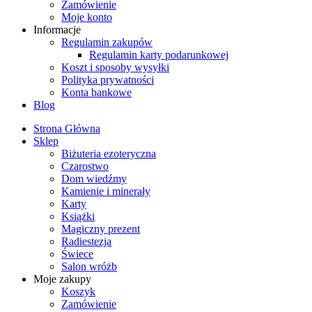
Zamówienie
Moje konto
Informacje
Regulamin zakupów
Regulamin karty podarunkowej
Koszt i sposoby wysyłki
Polityka prywatności
Konta bankowe
Blog
Strona Główna
Sklep
Biżuteria ezoteryczna
Czarostwo
Dom wiedźmy
Kamienie i minerały
Karty
Książki
Magiczny prezent
Radiestezja
Świece
Salon wróżb
Moje zakupy
Koszyk
Zamówienie