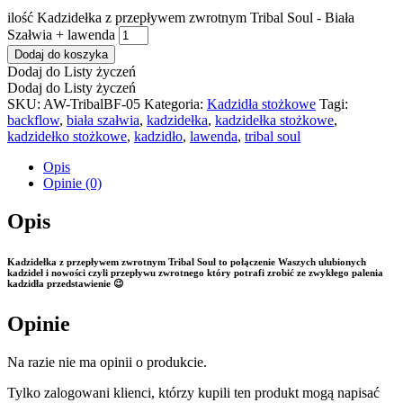
ilość Kadzidełka z przepływem zwrotnym Tribal Soul - Biała
Szałwia + lawenda
Dodaj do koszyka
Dodaj do Listy życzeń
Dodaj do Listy życzeń
SKU:
AW-TribalBF-05
Kategoria:
Kadzidła stożkowe
Tagi:
backflow
,
biała szałwia
,
kadzidełka
,
kadzidełka stożkowe
,
kadzidełko stożkowe
,
kadzidło
,
lawenda
,
tribal soul
Opis
Opinie (0)
Opis
Kadzidełka z przepływem zwrotnym Tribal Soul to połączenie Waszych ulubionych
kadzideł i nowości czyli przepływu zwrotnego który potrafi zrobić ze zwykłego palenia
kadzidła przedstawienie 😉
Opinie
Na razie nie ma opinii o produkcie.
Tylko zalogowani klienci, którzy kupili ten produkt mogą napisać