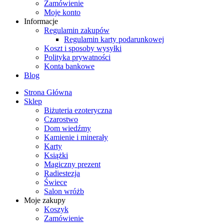
Zamówienie
Moje konto
Informacje
Regulamin zakupów
Regulamin karty podarunkowej
Koszt i sposoby wysyłki
Polityka prywatności
Konta bankowe
Blog
Strona Główna
Sklep
Biżuteria ezoteryczna
Czarostwo
Dom wiedźmy
Kamienie i minerały
Karty
Książki
Magiczny prezent
Radiestezja
Świece
Salon wróżb
Moje zakupy
Koszyk
Zamówienie