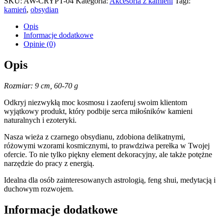
SKU:
AW-CRYPT-04
Kategoria:
Akcesoria z kamieni
Tagi:
kamień
,
obsydian
Opis
Informacje dodatkowe
Opinie (0)
Opis
Rozmiar: 9 cm, 60-70 g
Odkryj niezwykłą moc kosmosu i zaoferuj swoim klientom
wyjątkowy produkt, który podbije serca miłośników kamieni
naturalnych i ezoteryki.
Nasza wieża z czarnego obsydianu, zdobiona delikatnymi,
różowymi wzorami kosmicznymi, to prawdziwa perełka w Twojej
ofercie. To nie tylko piękny element dekoracyjny, ale także potężne
narzędzie do pracy z energią.
Idealna dla osób zainteresowanych astrologią, feng shui, medytacją i
duchowym rozwojem.
Informacje dodatkowe