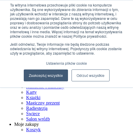
Przejdź do treści
Ta witryna internetowa przechowuje pliki cookie na komputerze
użytkownika. Są one wykorzystywane do zbierania informacji o tym,
jak użytkownik wchodzi w interakcje z naszą witryną internetową, i
+48 507 498 341
pozwalają nam go zapamiętać. Dane te są wykorzystywane w celu
sklep@ksiegarniamagiczna.pl
poprawy i dostosowania przeglądania strony do potrzeb użytkownika
sklep internetowy 24h/7
oraz w celu analizy i pomiarów osób odwiedzających naszą witrynę
internetową i inne media. Więcej informacji na temat wykorzystywania
Wyszukiwarka produktów
plików cookie można znaleźć w naszej Polityce prywatności.
Jeśli odmówisz, Twoje informacje nie będą śledzone podczas
odwiedzania tej witryny internetowej. Pojedynczy plik cookie zostanie
użyty w przeglądarce, aby zapamiętać to ustawienie.
Strona Główna
Ustawienia plików cookie
Sklep
Biżuteria ezoteryczna
Zaakceptuj wszystkie
Odrzuć wszystkie
Czarostwo
Dom wiedźmy
Kamienie i minerały
Karty
Książki
Magiczny prezent
Radiestezja
Świece
Salon wróżb
Moje zakupy
Koszyk