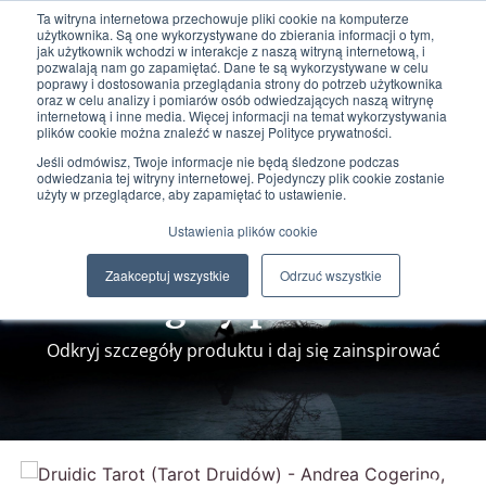
Ta witryna internetowa przechowuje pliki cookie na komputerze
użytkownika. Są one wykorzystywane do zbierania informacji o tym,
jak użytkownik wchodzi w interakcje z naszą witryną internetową, i
pozwalają nam go zapamiętać. Dane te są wykorzystywane w celu
poprawy i dostosowania przeglądania strony do potrzeb użytkownika
oraz w celu analizy i pomiarów osób odwiedzających naszą witrynę
internetową i inne media. Więcej informacji na temat wykorzystywania
plików cookie można znaleźć w naszej Polityce prywatności.
0
0,00
zł
Jeśli odmówisz, Twoje informacje nie będą śledzone podczas
odwiedzania tej witryny internetowej. Pojedynczy plik cookie zostanie
użyty w przeglądarce, aby zapamiętać to ustawienie.
Ustawienia plików cookie
Zaakceptuj wszystkie
Odrzuć wszystkie
Szczegóły produktu
Odkryj szczegóły produktu i daj się zainspirować