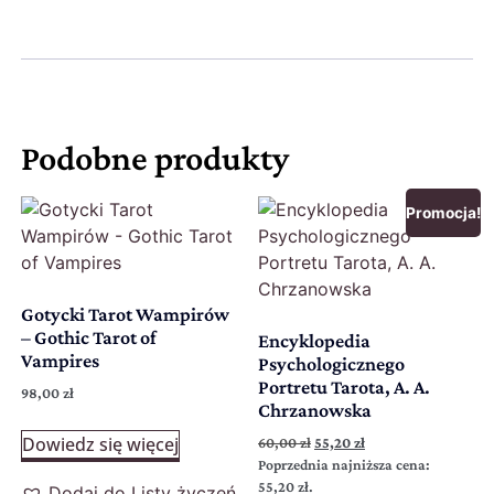
Podobne produkty
Promocja!
Gotycki Tarot Wampirów
– Gothic Tarot of
Encyklopedia
Vampires
Psychologicznego
Portretu Tarota, A. A.
98,00
zł
Chrzanowska
Dowiedz się więcej
60,00
zł
55,20
zł
Poprzednia najniższa cena:
55,20
zł
.
Dodaj do Listy życzeń