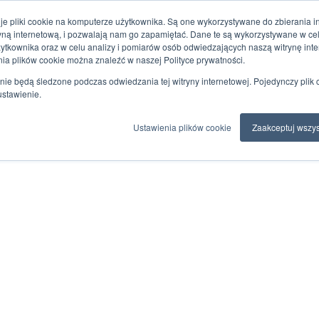
je pliki cookie na komputerze użytkownika. Są one wykorzystywane do zbierania inf
ryną internetową, i pozwalają nam go zapamiętać. Dane te są wykorzystywane w c
żytkownika oraz w celu analizy i pomiarów osób odwiedzających naszą witrynę inte
nia plików cookie można znaleźć w naszej Polityce prywatności.
nie będą śledzone podczas odwiedzania tej witryny internetowej. Pojedynczy plik 
ustawienie.
Ustawienia plików cookie
Zaakceptuj wszys