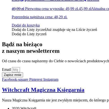
49,99
zł
Pierwotna cena wynosiła: 49,99 zł.
45,99
zł
Aktualna ce
Poprzednia najniższa cena:
48,29
zł
.
Dodaj do koszyka
Dodaj do Listy życzeń
Już znajduje się na Liście życzeń
Dodaj do Listy życzeń
Bądź na bieżąco
z naszym newsletterem
Od czasu do czasu napiszemy do Ciebie o nowościach produktowych,
Email
Zapisz mnie
Facebook-square
Pinterest
Instagram
Witchcraft Magiczna Księgarnia
Nasza Magiczna Księgarnia nie jest zwykłym miejscem, do którego prz
2020 Witchcraft