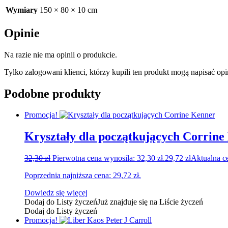
Wymiary
150 × 80 × 10 cm
Opinie
Na razie nie ma opinii o produkcie.
Tylko zalogowani klienci, którzy kupili ten produkt mogą napisać opi
Podobne produkty
Promocja!
Kryształy dla początkujących Corrine
32,30
zł
Pierwotna cena wynosiła: 32,30 zł.
29,72
zł
Aktualna ce
Poprzednia najniższa cena:
29,72
zł
.
Dowiedz się więcej
Dodaj do Listy życzeń
Już znajduje się na Liście życzeń
Dodaj do Listy życzeń
Promocja!