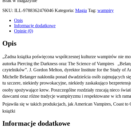
Brak w magazynie
SKU:
ILL-9788362476046
Kategoria:
Magia
Tag:
wampiry
Opis
Informacje dodatkowe
Opinie (0)
Opis
„Żadna książka poświęcona współczesnej kulturze wampirów nie może 
autorka Piercing the Darkness oraz The Science of Vampires „Bel
czytelników”. J. Gordon Melton, dyrektor Institute for the
Michelle Belanger nakłoniła ponad dwadzieścia osób zajmujących się
tu szczere, niekiedy prowokacyjne, niekiedy zaskakująco bezpretensjon
osoby spożywające krew. Poszczególne rozdziały rzucają nieco światł
dawcami oraz różne tradycje wampiryzmu i respektowane w ich ramach
Pojawiła się w takich produkcjach, jak American Vampires, Coast to
książki
Informacje dodatkowe