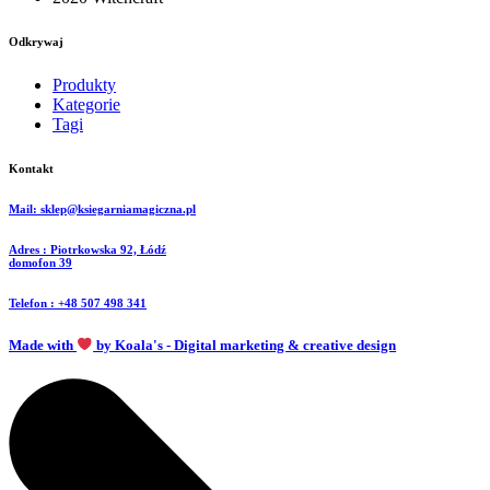
Odkrywaj
Produkty
Kategorie
Tagi
Kontakt
Mail: sklep@ksiegarniamagiczna.pl
Adres : Piotrkowska 92, Łódź
domofon 39
Telefon : +48 507 498 341
Made with
by Koala's - Digital marketing & creative design