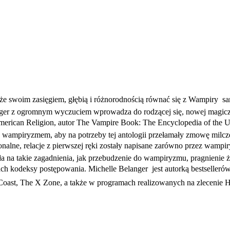
swoim zasięgiem, głębią i różnorodnością równać się z Wampiry  sam
anger z ogromnym wyczuciem wprowadza do rodzącej się, nowej magic
 Study of American Religion, autor The Vampire Book: The Encyc
 wampiryzmem, aby na potrzeby tej antologii przełamały zmowę milcze
alne, relacje z pierwszej ręki zostały napisane zarówno przez wampiry 
a na takie zagadnienia, jak przebudzenie do wampiryzmu, pragnienie ż
 kodeksy postępowania. Michelle Belanger  jest autorką bestselleró
 Coast, The X Zone, a także w programach realizowanych na zlecen