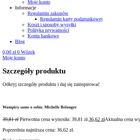
Moje konto
Informacje
Regulamin zakupów
Regulamin karty podarunkowej
Koszt i sposoby wysyłki
Polityka prywatności
Konta bankowe
Blog
0,00
zł
0
Wózek
Moje konto
Szczegóły produktu
Odkryj szczegóły produktu i daj się zainspirować
Wampiry same o sobie. Michelle Belanger
39,81
zł
Pierwotna cena wynosiła: 39,81 zł.
36,62
zł
Aktualna cena wyn
Poprzednia najniższa cena:
36,62
zł
.