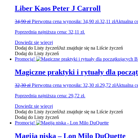
Liber Kaos Peter J Carroll
34,90
zł
Pierwotna cena wynosiła: 34,90 zł.
32,11
zł
Aktualna ce
Poprzednia najniższa cena:
32,11
zł
.
Dowiedz się więcej
Dodaj do Listy życzeń
Już znajduje się na Liście życzeń
Dodaj do Listy życzeń
Promocja!
Magiczne praktyki i rytuały dla pocz
32,30
zł
Pierwotna cena wynosiła: 32,30 zł.
29,72
zł
Aktualna ce
Poprzednia najniższa cena:
29,72
zł
.
Dowiedz się więcej
Dodaj do Listy życzeń
Już znajduje się na Liście życzeń
Dodaj do Listy życzeń
Promocja!
Magija niska – Lon Milo DuQuette