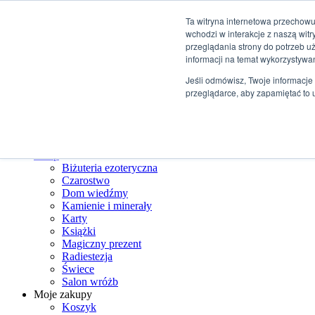
Przejdź do treści
Ta witryna internetowa przechowu
wchodzi w interakcje z naszą wit
+48 507 498 341
przeglądania strony do potrzeb u
sklep@ksiegarniamagiczna.pl
informacji na temat wykorzystywa
sklep internetowy 24h/7
Jeśli odmówisz, Twoje informacje 
Wyszukiwarka produktów
przeglądarce, aby zapamiętać to 
Strona Główna
Sklep
Biżuteria ezoteryczna
Czarostwo
Dom wiedźmy
Kamienie i minerały
Karty
Książki
Magiczny prezent
Radiestezja
Świece
Salon wróżb
Moje zakupy
Koszyk