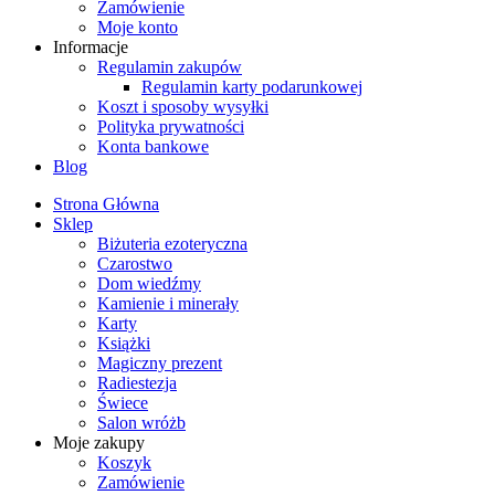
Zamówienie
Moje konto
Informacje
Regulamin zakupów
Regulamin karty podarunkowej
Koszt i sposoby wysyłki
Polityka prywatności
Konta bankowe
Blog
Strona Główna
Sklep
Biżuteria ezoteryczna
Czarostwo
Dom wiedźmy
Kamienie i minerały
Karty
Książki
Magiczny prezent
Radiestezja
Świece
Salon wróżb
Moje zakupy
Koszyk
Zamówienie