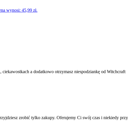
na wynosi: 45,99 zł.
 ciekawostkach a dodatkowo otrzymasz niespodziankę od Witchcraft
yjdziesz zrobić tylko zakupy. Oferujemy Ci swój czas i niekiedy przyj