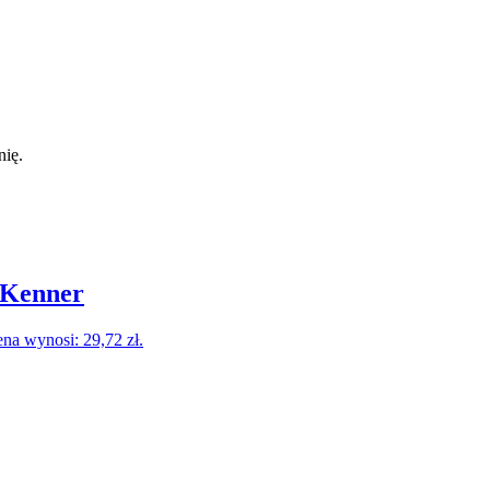
nię.
 Kenner
na wynosi: 29,72 zł.