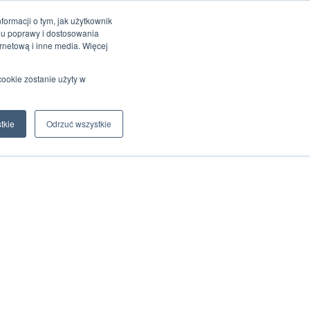
ormacji o tym, jak użytkownik
elu poprawy i dostosowania
rnetową i inne media. Więcej
cookie zostanie użyty w
tkie
Odrzuć wszystkie