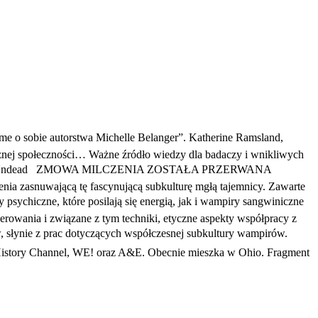
e o sobie autorstwa Michelle Belanger”. Katherine Ramsland,
znej społeczności… Ważne źródło wiedzy dla badaczy i wnikliwych
lopedia of the Undead ZMOWA MILCZENIA ZOSTAŁA PRZERWANA
nia zasnuwającą tę fascynującą subkulturę mgłą tajemnicy. Zawarte
psychiczne, które posilają się energią, jak i wampiry sangwiniczne 
erowania i związane z tym techniki, etyczne aspekty współpracy z
w, słynie z prac dotyczących współczesnej subkultury wampirów.
ie History Channel, WE! oraz A&E. Obecnie mieszka w Ohio. Fragment