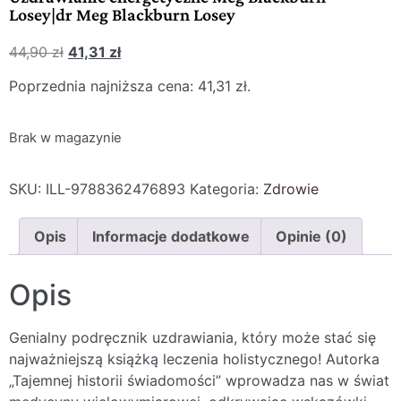
Losey|dr Meg Blackburn Losey
44,90
zł
41,31
zł
Poprzednia najniższa cena:
41,31
zł
.
Brak w magazynie
SKU:
ILL-9788362476893
Kategoria:
Zdrowie
Opis
Informacje dodatkowe
Opinie (0)
Opis
Genialny podręcznik uzdrawiania, który może stać się
najważniejszą książką leczenia holistycznego! Autorka
„Tajemnej historii świadomości” wprowadza nas w świat