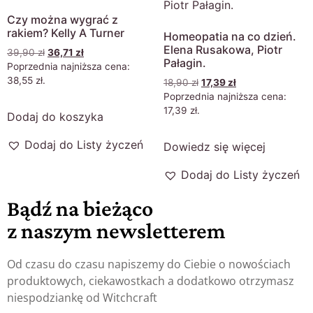
Czy można wygrać z
rakiem? Kelly A Turner
Homeopatia na co dzień.
Elena Rusakowa, Piotr
39,90
zł
36,71
zł
Pałagin.
Poprzednia najniższa cena:
38,55
zł
.
18,90
zł
17,39
zł
Poprzednia najniższa cena:
17,39
zł
.
Dodaj do koszyka
Dodaj do Listy życzeń
Dowiedz się więcej
Dodaj do Listy życzeń
Bądź na bieżąco
z naszym newsletterem
Od czasu do czasu napiszemy do Ciebie o nowościach
produktowych, ciekawostkach a dodatkowo otrzymasz
niespodziankę od Witchcraft