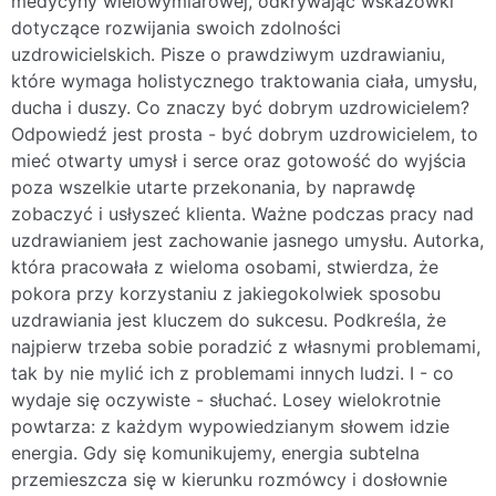
medycyny wielowymiarowej, odkrywając wskazówki
dotyczące rozwijania swoich zdolności
uzdrowicielskich. Pisze o prawdziwym uzdrawianiu,
które wymaga holistycznego traktowania ciała, umysłu,
ducha i duszy. Co znaczy być dobrym uzdrowicielem?
Odpowiedź jest prosta - być dobrym uzdrowicielem, to
mieć otwarty umysł i serce oraz gotowość do wyjścia
poza wszelkie utarte przekonania, by naprawdę
zobaczyć i usłyszeć klienta. Ważne podczas pracy nad
uzdrawianiem jest zachowanie jasnego umysłu. Autorka,
która pracowała z wieloma osobami, stwierdza, że
pokora przy korzystaniu z jakiegokolwiek sposobu
uzdrawiania jest kluczem do sukcesu. Podkreśla, że
najpierw trzeba sobie poradzić z własnymi problemami,
tak by nie mylić ich z problemami innych ludzi. I - co
wydaje się oczywiste - słuchać. Losey wielokrotnie
powtarza: z każdym wypowiedzianym słowem idzie
energia. Gdy się komunikujemy, energia subtelna
przemieszcza się w kierunku rozmówcy i dosłownie