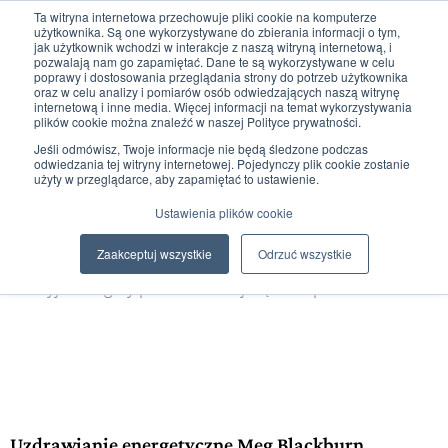
Ta witryna internetowa przechowuje pliki cookie na komputerze
użytkownika. Są one wykorzystywane do zbierania informacji o tym,
jak użytkownik wchodzi w interakcje z naszą witryną internetową, i
pozwalają nam go zapamiętać. Dane te są wykorzystywane w celu
poprawy i dostosowania przeglądania strony do potrzeb użytkownika
oraz w celu analizy i pomiarów osób odwiedzających naszą witrynę
internetową i inne media. Więcej informacji na temat wykorzystywania
plików cookie można znaleźć w naszej Polityce prywatności.
0
0,00
zł
Jeśli odmówisz, Twoje informacje nie będą śledzone podczas
odwiedzania tej witryny internetowej. Pojedynczy plik cookie zostanie
użyty w przeglądarce, aby zapamiętać to ustawienie.
Ustawienia plików cookie
Szczegóły produktu
Zaakceptuj wszystkie
Odrzuć wszystkie
Odkryj szczegóły produktu i daj się zainspirować
Uzdrawianie energetyczne Meg Blackburn