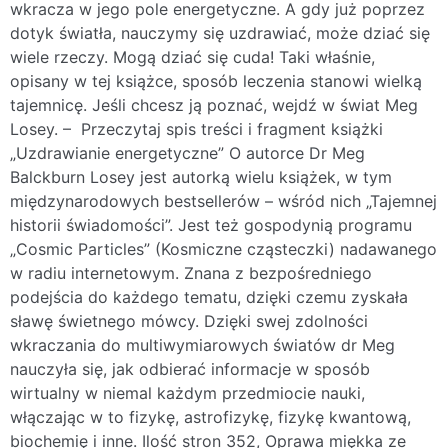
wkracza w jego pole energetyczne. A gdy już poprzez
dotyk światła, nauczymy się uzdrawiać, może dziać się
wiele rzeczy. Mogą dziać się cuda! Taki właśnie,
opisany w tej książce, sposób leczenia stanowi wielką
tajemnicę. Jeśli chcesz ją poznać, wejdź w świat Meg
Losey. – Przeczytaj spis treści i fragment książki
„Uzdrawianie energetyczne” O autorce Dr Meg
Balckburn Losey jest autorką wielu książek, w tym
międzynarodowych bestsellerów – wśród nich „Tajemnej
historii świadomości”. Jest też gospodynią programu
„Cosmic Particles” (Kosmiczne cząsteczki) nadawanego
w radiu internetowym. Znana z bezpośredniego
podejścia do każdego tematu, dzięki czemu zyskała
sławę świetnego mówcy. Dzięki swej zdolności
wkraczania do multiwymiarowych światów dr Meg
nauczyła się, jak odbierać informacje w sposób
wirtualny w niemal każdym przedmiocie nauki,
włączając w to fizykę, astrofizykę, fizykę kwantową,
biochemię i inne. Ilość stron 352, Oprawa miękka ze