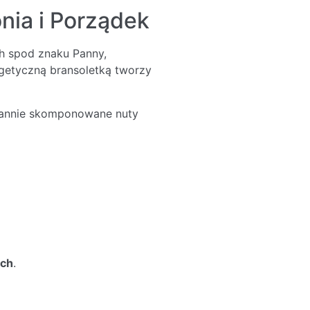
nia i Porządek
h spod znaku Panny,
rgetyczną bransoletką tworzy
tarannie skomponowane nuty
ych
.