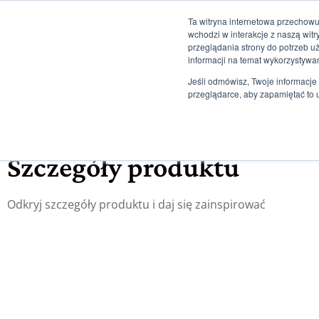
Ta witryna internetowa przechowu
+48 507 498 341
sklep@ksiegarniamagiczna.pl
sklep interne
wchodzi w interakcje z naszą wit
przeglądania strony do potrzeb u
informacji na temat wykorzystywa
Strona Główna
Jeśli odmówisz, Twoje informacje 
przeglądarce, aby zapamiętać to 
Informacje
Szczegóły produktu
Odkryj szczegóły produktu i daj się zainspirować