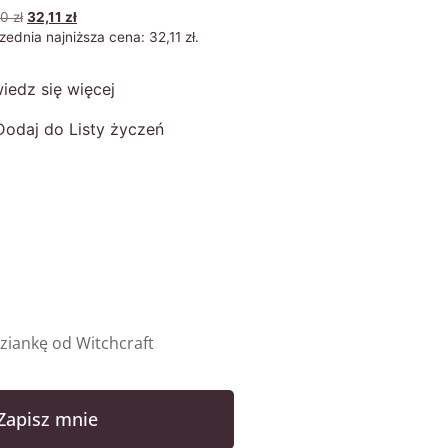
90
zł
32,11
zł
zednia najniższa cena:
32,11
zł
.
iedz się więcej
Dodaj do Listy życzeń
iankę od Witchcraft
Zapisz mnie