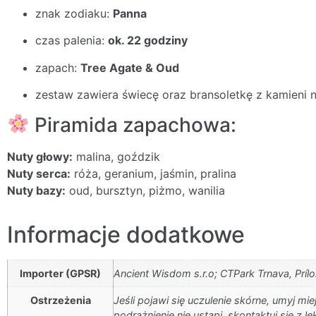
znak zodiaku:
Panna
czas palenia:
ok. 22 godziny
zapach:
Tree Agate & Oud
zestaw zawiera świecę oraz bransoletkę z kamieni 
Piramida zapachowa:
Nuty głowy:
malina, goździk
Nuty serca:
róża, geranium, jaśmin, pralina
Nuty bazy:
oud, bursztyn, piżmo, wanilia
Informacje dodatkowe
Importer (GPSR)
Ancient Wisdom s.r.o; CTPark Trnava, Príl
Ostrzeżenia
Jeśli pojawi się uczulenie skórne, umyj 
podrażnienie nie ustąpi, skontaktuj się z 