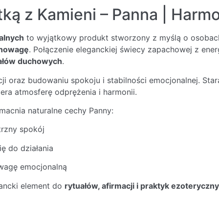
ką z Kamieni – Panna | Harmo
alnych
to wyjątkowy produkt stworzony z myślą o osobac
wnowagę
. Połączenie eleganckiej świecy zapachowej z ene
tuałów duchowych
.
cji oraz budowaniu spokoju i stabilności emocjonalnej. S
ra atmosferę odprężenia i harmonii.
acnia naturalne cechy Panny:
trzny spokój
ę do działania
owagę emocjonalną
gancki element do
rytuałów, afirmacji i praktyk ezoteryczn