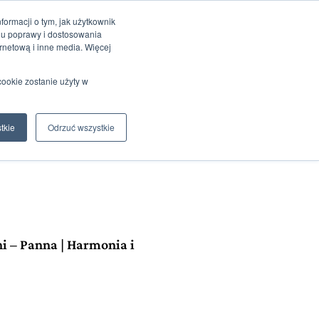
ormacji o tym, jak użytkownik
elu poprawy i dostosowania
rnetową i inne media. Więcej
cookie zostanie użyty w
Moje
0
0,00
zł
konto
tkie
Odrzuć wszystkie
i – Panna | Harmonia i