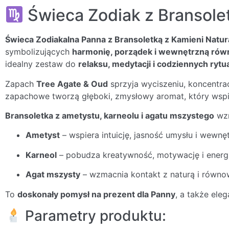
Świeca Zodiak z Bransolet
Świeca Zodiakalna Panna z Bransoletką z Kamieni Natur
symbolizujących
harmonię, porządek i wewnętrzną ró
idealny zestaw do
relaksu, medytacji i codziennych ry
Zapach
Tree Agate & Oud
sprzyja wyciszeniu, koncentra
zapachowe tworzą głęboki, zmysłowy aromat, który wspie
Bransoletka z ametystu, karneolu i agatu mszystego
wzm
Ametyst
– wspiera intuicję, jasność umysłu i wewnę
Karneol
– pobudza kreatywność, motywację i energi
Agat mszysty
– wzmacnia kontakt z naturą i równ
To
doskonały pomysł na prezent dla Panny
, a także ele
Parametry produktu: