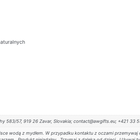
naturalnych
ohy 583/57, 919 26 Zavar, Slovakia; contact@awgifts.eu; +421 33 5
miejsce wodą z mydłem. W przypadku kontaktu z oczami przemywaj 
lekarzem., Produkt niejadalny., Trzymaj z daleka od dzieci., Używaj