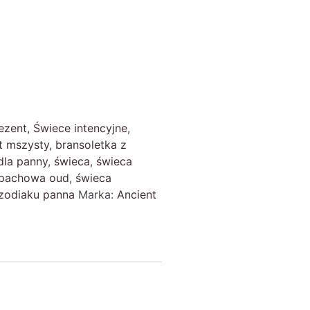
ezent
,
Świece intencyjne
,
t mszysty
,
bransoletka z
dla panny
,
świeca
,
świeca
apachowa oud
,
świeca
 zodiaku panna
Marka:
Ancient