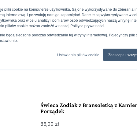
je pliki cookie na komputerze użytkownika. Są one wykorzystywane do zbierania inf
towy 24h/7
ryną internetową, i pozwalają nam go zapamiętać. Dane te są wykorzystywane w c
żytkownika oraz w celu analizy i pomiarów osób odwiedzających naszą witrynę inte
nia plików cookie można znaleźć w naszej Polityce prywatności.
Sklep
Moje zakupy
nie będą śledzone podczas odwiedzania tej witryny internetowej. Pojedynczy plik 
ustawienie.
Blog
Ustawienia plików cookie
Zaakceptuj wszys
Świeca Zodiak z Bransoletką z Kamien
Porządek
86,00
zł