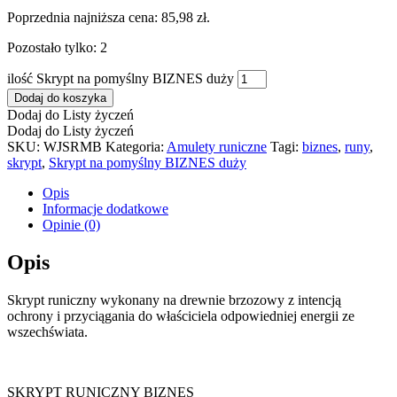
Poprzednia najniższa cena:
85,98
zł
.
Pozostało tylko: 2
ilość Skrypt na pomyślny BIZNES duży
Dodaj do koszyka
Dodaj do Listy życzeń
Dodaj do Listy życzeń
SKU:
WJSRMB
Kategoria:
Amulety runiczne
Tagi:
biznes
,
runy
,
skrypt
,
Skrypt na pomyślny BIZNES duży
Opis
Informacje dodatkowe
Opinie (0)
Opis
Skrypt runiczny wykonany na drewnie brzozowy z intencją
ochrony i przyciągania do właściciela odpowiedniej energii ze
wszechświata.
SKRYPT RUNICZNY BIZNES