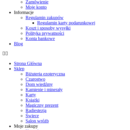
Zamówienie
Moje konto
Informacje
Regulamin zakupów
Regulamin karty podarunkowej
Koszt i sposoby wysyłki
Polityka prywatności
Konta bankowe
Blog
Strona Główna
Sklep
Biżuteria ezoteryczna
Czarostwo
Dom wiedźmy
Kamienie i minerały
Karty
Książki
Magiczny prezent
Radiestezja
Świece
Salon wróżb
Moje zakupy