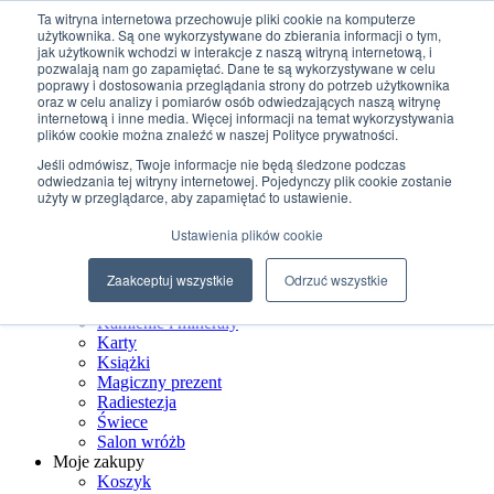
Przejdź do treści
Ta witryna internetowa przechowuje pliki cookie na komputerze
użytkownika. Są one wykorzystywane do zbierania informacji o tym,
jak użytkownik wchodzi w interakcje z naszą witryną internetową, i
+48 507 498 341
pozwalają nam go zapamiętać. Dane te są wykorzystywane w celu
sklep@ksiegarniamagiczna.pl
poprawy i dostosowania przeglądania strony do potrzeb użytkownika
sklep internetowy 24h/7
oraz w celu analizy i pomiarów osób odwiedzających naszą witrynę
internetową i inne media. Więcej informacji na temat wykorzystywania
Wyszukiwarka produktów
plików cookie można znaleźć w naszej Polityce prywatności.
Jeśli odmówisz, Twoje informacje nie będą śledzone podczas
odwiedzania tej witryny internetowej. Pojedynczy plik cookie zostanie
użyty w przeglądarce, aby zapamiętać to ustawienie.
Strona Główna
Ustawienia plików cookie
Sklep
Biżuteria ezoteryczna
Zaakceptuj wszystkie
Odrzuć wszystkie
Czarostwo
Dom wiedźmy
Kamienie i minerały
Karty
Książki
Magiczny prezent
Radiestezja
Świece
Salon wróżb
Moje zakupy
Koszyk