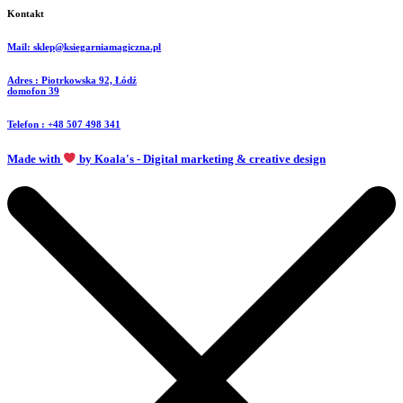
Kontakt
Mail: sklep@ksiegarniamagiczna.pl
Adres : Piotrkowska 92, Łódź
domofon 39
Telefon : +48 507 498 341
Made with
by Koala's - Digital marketing & creative design