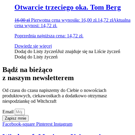
Otwarcie trzeciego oka. Tom Berg
16,00
zł
Pierwotna cena wynosiła: 16,00 zł.
14,72
zł
Aktualna
cena wynosi: 14,72 zł.
Poprzednia najniższa cena:
14,72
zł
.
Dowiedz się więcej
Dodaj do Listy życzeń
Już znajduje się na Liście życzeń
Dodaj do Listy życzeń
Bądź na bieżąco
z naszym newsletterem
Od czasu do czasu napiszemy do Ciebie o nowościach
produktowych, ciekawostkach a dodatkowo otrzymasz
niespodziankę od Witchcraft
Email
Zapisz mnie
Facebook-square
Pinterest
Instagram