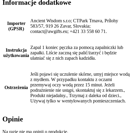
Informacje dodatkowe
Ancient Wisdom s.r.o; CTPark Trnava, Prílohy
Importer
583/57, 919 26 Zavar, Slovakia;
(GPSR)
contact@awgifts.eu; +421 33 558 60 71.
Zapal 1 koniec pęczka za pomocą zapalniczki lub
Instrukcja
zapałki. Liście zaczną się palić/żarzyć i będzie
użytkowania
ulatniać się z nich zapach kadzidła.
Jeśli pojawi się uczulenie skórne, umyj miejsce wodą
z mydłem. W przypadku kontaktu z oczami
przemywaj oczy wodą przez 15 minut. Jeżeli
Ostrzeżenia
podrażnienie nie ustąpi, skontaktuj się z lekarzem.,
Produkt niejadalny., Trzymaj z daleka od dzieci.,
Używaj tylko w wentylowanych pomieszczeniach.
Opinie
Na razie nie ma opinii o produkcie.