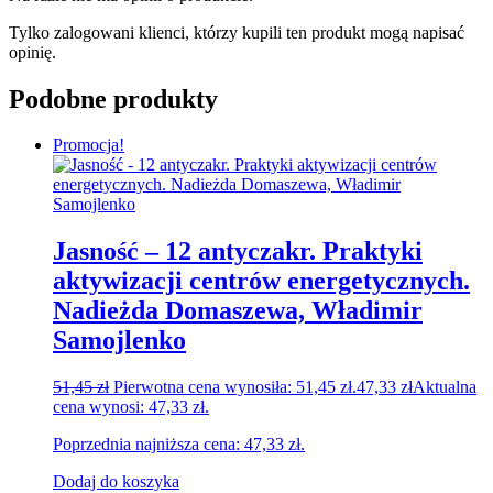
Tylko zalogowani klienci, którzy kupili ten produkt mogą napisać
opinię.
Podobne produkty
Promocja!
Jasność – 12 antyczakr. Praktyki
aktywizacji centrów energetycznych.
Nadieżda Domaszewa, Władimir
Samojlenko
51,45
zł
Pierwotna cena wynosiła: 51,45 zł.
47,33
zł
Aktualna
cena wynosi: 47,33 zł.
Poprzednia najniższa cena:
47,33
zł
.
Dodaj do koszyka