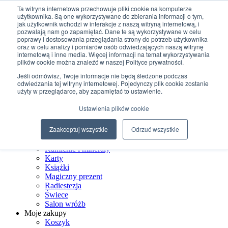
Przejdź do treści
Ta witryna internetowa przechowuje pliki cookie na komputerze
użytkownika. Są one wykorzystywane do zbierania informacji o tym,
jak użytkownik wchodzi w interakcje z naszą witryną internetową, i
+48 507 498 341
pozwalają nam go zapamiętać. Dane te są wykorzystywane w celu
sklep@ksiegarniamagiczna.pl
poprawy i dostosowania przeglądania strony do potrzeb użytkownika
sklep internetowy 24h/7
oraz w celu analizy i pomiarów osób odwiedzających naszą witrynę
internetową i inne media. Więcej informacji na temat wykorzystywania
Wyszukiwarka produktów
plików cookie można znaleźć w naszej Polityce prywatności.
Jeśli odmówisz, Twoje informacje nie będą śledzone podczas
odwiedzania tej witryny internetowej. Pojedynczy plik cookie zostanie
użyty w przeglądarce, aby zapamiętać to ustawienie.
Strona Główna
Ustawienia plików cookie
Sklep
Biżuteria ezoteryczna
Zaakceptuj wszystkie
Odrzuć wszystkie
Czarostwo
Dom wiedźmy
Kamienie i minerały
Karty
Książki
Magiczny prezent
Radiestezja
Świece
Salon wróżb
Moje zakupy
Koszyk