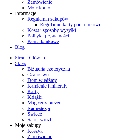
Zamówienie
Moje konto
Informacje
Regulamin zakupów
Regulamin karty podarunkowej
Koszt i sposoby wysyłki
Polityka prywatności
Konta bankowe
Blog
Strona Główna
Sklep
Biżuteria ezoteryczna
Czarostwo
Dom wiedźmy
Kamienie i minerały
Karty
Książki
Magiczny prezent
Radiestezja
Świece
Salon wróżb
Moje zakupy
Koszyk
Zamówienie