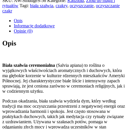
SKU:
AW-SmudgeS-56
Kategorie:
Kadzidła
,
Zioła do magii i
rytuałów
Tagi:
biała szałwia
,
czakry
,
oczyszczanie
,
oczyszczanie
czakr
Opis
Informacje dodatkowe
Opinie (0)
Opis
Biała szałwia ceremonialna
(Salvia apiana) to roślina o
wyjątkowych właściwościach aromatycznych i duchowych, która
ma głębokie korzenie w kulturze rdzennych mieszkańców Ameryki
Północnej. Jej charakterystyczne białe liście i intensywny zapach
sprawiają, że jest ceniona zarówno w ceremoniach religijnych, jak i
w codziennym użytku.
Podczas okadzania, biała szałwia wydziela dym, który według
tradycji ma moc oczyszczania przestrzeni z negatywnej energii oraz
wprowadzania harmonii i spokoju. Jest często stosowana w
praktykach duchowych, takich jak medytacja czy rytuały związane
z uzdrawianiem. Używana w szałasach potów, pomaga w
odganianiu złych mocy i wprowadza uczestników w stan