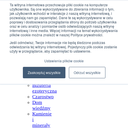
Przejdź do treści
Ta witryna internetowa przechowuje pliki cookie na komputerze
użytkownika. Są one wykorzystywane do zbierania informacji o tym,
jak użytkownik wchodzi w interakcje z naszą witryną internetową, i
+48 507 498 341
pozwalają nam go zapamiętać. Dane te są wykorzystywane w celu
poprawy i dostosowania przeglądania strony do potrzeb użytkownika
sklep@ksiegarniamagiczna.pl
oraz w celu analizy i pomiarów osób odwiedzających naszą witrynę
sklep internetowy 24h/7
internetową i inne media. Więcej informacji na temat wykorzystywania
plików cookie można znaleźć w naszej Polityce prywatności.
Wyszukiwarka produktów
Jeśli odmówisz, Twoje informacje nie będą śledzone podczas
odwiedzania tej witryny internetowej. Pojedynczy plik cookie zostanie
użyty w przeglądarce, aby zapamiętać to ustawienie.
Ustawienia plików cookie
Strona
Główna
Zaakceptuj wszystkie
Odrzuć wszystkie
Sklep
Biżuteria
ezoteryczna
Czarostwo
Dom
wiedźmy
Kamienie
i
minerały