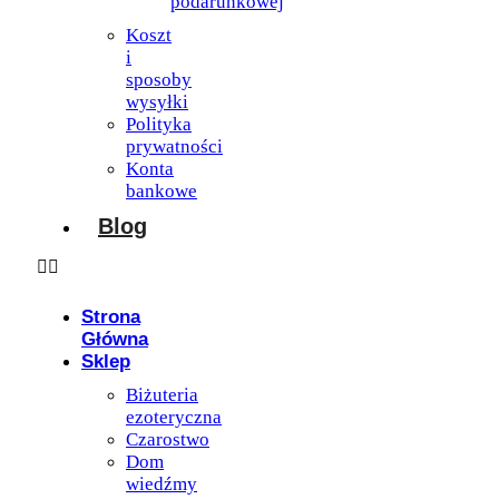
podarunkowej
Koszt
i
sposoby
wysyłki
Polityka
prywatności
Konta
bankowe
Blog
Strona
Główna
Sklep
Biżuteria
ezoteryczna
Czarostwo
Dom
wiedźmy