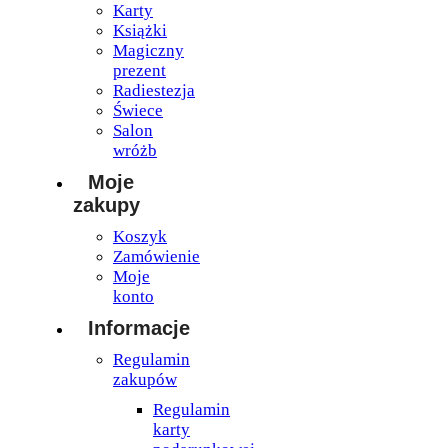
Karty
Książki
Magiczny
prezent
Radiestezja
Świece
Salon
wróżb
Moje
zakupy
Koszyk
Zamówienie
Moje
konto
Informacje
Regulamin
zakupów
Regulamin
karty