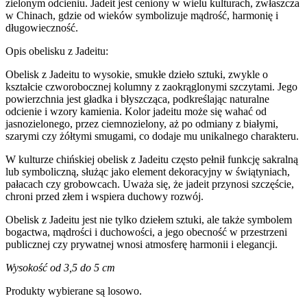
zielonym odcieniu. Jadeit jest ceniony w wielu kulturach, zwłaszcza
w Chinach, gdzie od wieków symbolizuje mądrość, harmonię i
długowieczność.
Opis obelisku z Jadeitu:
Obelisk z Jadeitu to wysokie, smukłe dzieło sztuki, zwykle o
kształcie czworobocznej kolumny z zaokrąglonymi szczytami. Jego
powierzchnia jest gładka i błyszcząca, podkreślając naturalne
odcienie i wzory kamienia. Kolor jadeitu może się wahać od
jasnozielonego, przez ciemnozielony, aż po odmiany z białymi,
szarymi czy żółtymi smugami, co dodaje mu unikalnego charakteru.
W kulturze chińskiej obelisk z Jadeitu często pełnił funkcję sakralną
lub symboliczną, służąc jako element dekoracyjny w świątyniach,
pałacach czy grobowcach. Uważa się, że jadeit przynosi szczęście,
chroni przed złem i wspiera duchowy rozwój.
Obelisk z Jadeitu jest nie tylko dziełem sztuki, ale także symbolem
bogactwa, mądrości i duchowości, a jego obecność w przestrzeni
publicznej czy prywatnej wnosi atmosferę harmonii i elegancji.
Wysokość od 3,5 do 5 cm
Produkty wybierane są losowo.