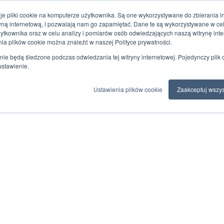
je pliki cookie na komputerze użytkownika. Są one wykorzystywane do zbierania inf
ryną internetową, i pozwalają nam go zapamiętać. Dane te są wykorzystywane w c
żytkownika oraz w celu analizy i pomiarów osób odwiedzających naszą witrynę inte
nia plików cookie można znaleźć w naszej Polityce prywatności.
nie będą śledzone podczas odwiedzania tej witryny internetowej. Pojedynczy plik 
ustawienie.
Ustawienia plików cookie
Zaakceptuj wszys