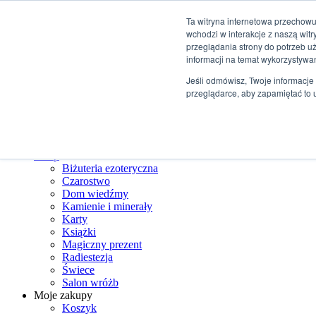
Przejdź do treści
Ta witryna internetowa przechowu
wchodzi w interakcje z naszą wit
+48 507 498 341
przeglądania strony do potrzeb u
sklep@ksiegarniamagiczna.pl
informacji na temat wykorzystywa
sklep internetowy 24h/7
Jeśli odmówisz, Twoje informacje 
Wyszukiwarka produktów
przeglądarce, aby zapamiętać to 
Strona Główna
Sklep
Biżuteria ezoteryczna
Czarostwo
Dom wiedźmy
Kamienie i minerały
Karty
Książki
Magiczny prezent
Radiestezja
Świece
Salon wróżb
Moje zakupy
Koszyk