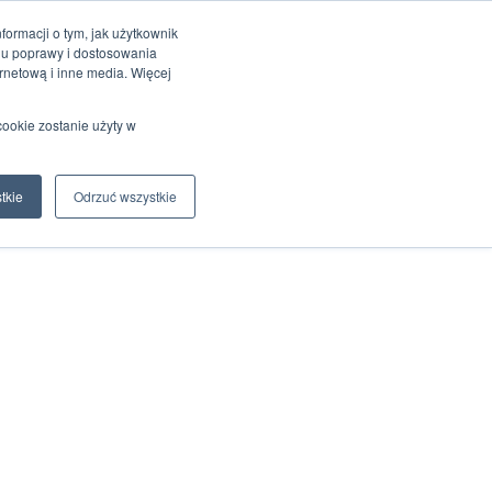
ormacji o tym, jak użytkownik
elu poprawy i dostosowania
rnetową i inne media. Więcej
cookie zostanie użyty w
tkie
Odrzuć wszystkie