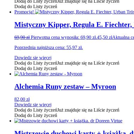
Dodaj do Listy życzeń
Już znajduje się na Liście życzeń
Dodaj do Listy życzeń
Promocja!
Mistyczny Kipper, Regula E. Fiechter
69,90
zł
Pierwotna cena wynosiła: 69,90 zł.
45,50
zł
Aktualna ce
Poprzednia najniższa cena:
55,97
zł
.
Dowiedz się więcej
Dodaj do Listy życzeń
Już znajduje się na Liście życzeń
Dodaj do Listy życzeń
Alchemia Runy zestaw – Myroon
82,00
zł
Dowiedz się więcej
Dodaj do Listy życzeń
Już znajduje się na Liście życzeń
Dodaj do Listy życzeń
Mistrzowie duchowi karty + książka. d