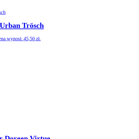
, Urban Trösch
na wynosi: 45,50 zł.
r Doreen Virtue