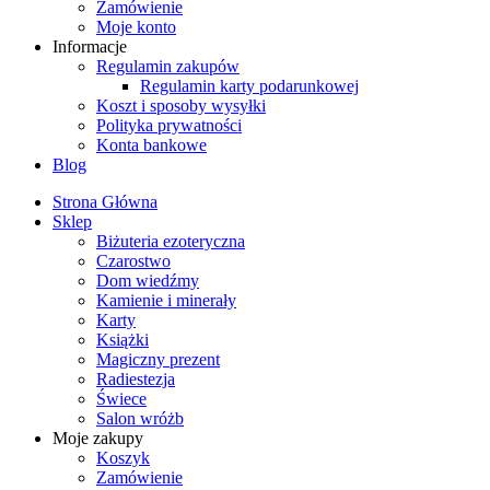
Zamówienie
Moje konto
Informacje
Regulamin zakupów
Regulamin karty podarunkowej
Koszt i sposoby wysyłki
Polityka prywatności
Konta bankowe
Blog
Strona Główna
Sklep
Biżuteria ezoteryczna
Czarostwo
Dom wiedźmy
Kamienie i minerały
Karty
Książki
Magiczny prezent
Radiestezja
Świece
Salon wróżb
Moje zakupy
Koszyk
Zamówienie