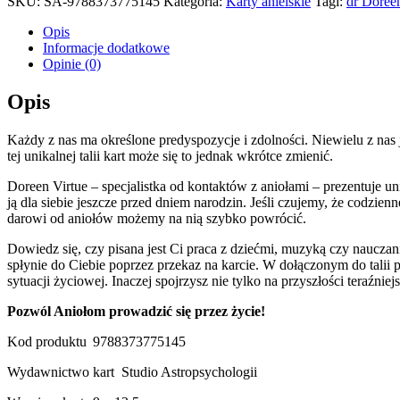
SKU:
SA-9788373775145
Kategoria:
Karty anielskie
Tagi:
dr Doree
Opis
Informacje dodatkowe
Opinie (0)
Opis
Każdy z nas ma określone predyspozycje i zdolności. Niewielu z nas 
tej unikalnej talii kart może się to jednak wkrótce zmienić.
Doreen Virtue – specjalistka od kontaktów z aniołami – prezentuje u
ją dla siebie jeszcze przed dniem narodzin. Jeśli czujemy, że codzi
darowi od aniołów możemy na nią szybko powrócić.
Dowiedz się, czy pisana jest Ci praca z dziećmi, muzyką czy naucza
spłynie do Ciebie poprzez przekaz na karcie. W dołączonym do talii 
sytuacji życiowej. Inaczej spojrzysz nie tylko na przyszłości teraźniej
Pozwól Aniołom prowadzić się przez życie!
Kod produktu
9788373775145
Wydawnictwo kart
Studio Astropsychologii