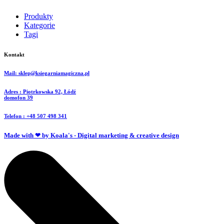
Produkty
Kategorie
Tagi
Kontakt
Mail: sklep@ksiegarniamagiczna.pl
Adres : Piotrkowska 92, Łódź
domofon 39
Telefon : +48 507 498 341
Made with ❤ by Koala's - Digital marketing & creative design