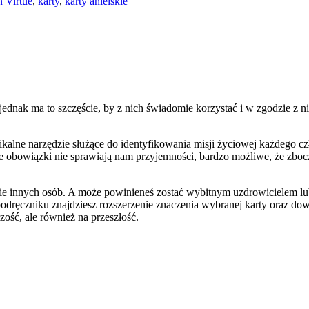
n Virtue
,
karty
,
karty anielskie
jednak ma to szczęście, by z nich świadomie korzystać i w zgodzie z 
nikalne narzędzie służące do identyfikowania misji życiowej każdego c
enne obowiązki nie sprawiają nam przyjemności, bardzo możliwe, że zbo
nie innych osób. A może powinieneś zostać wybitnym uzdrowicielem lub
podręczniku znajdziesz rozszerzenie znaczenia wybranej karty oraz dow
szość, ale również na przeszłość.