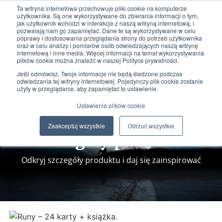
Ta witryna internetowa przechowuje pliki cookie na komputerze
użytkownika. Są one wykorzystywane do zbierania informacji o tym,
jak użytkownik wchodzi w interakcje z naszą witryną internetową, i
pozwalają nam go zapamiętać. Dane te są wykorzystywane w celu
poprawy i dostosowania przeglądania strony do potrzeb użytkownika
oraz w celu analizy i pomiarów osób odwiedzających naszą witrynę
internetową i inne media. Więcej informacji na temat wykorzystywania
plików cookie można znaleźć w naszej Polityce prywatności.
0
0,00
zł
Jeśli odmówisz, Twoje informacje nie będą śledzone podczas
odwiedzania tej witryny internetowej. Pojedynczy plik cookie zostanie
użyty w przeglądarce, aby zapamiętać to ustawienie.
Ustawienia plików cookie
Zaakceptuj wszystkie
Odrzuć wszystkie
Szczegóły produktu
Odkryj szczegóły produktu i daj się zainspirować