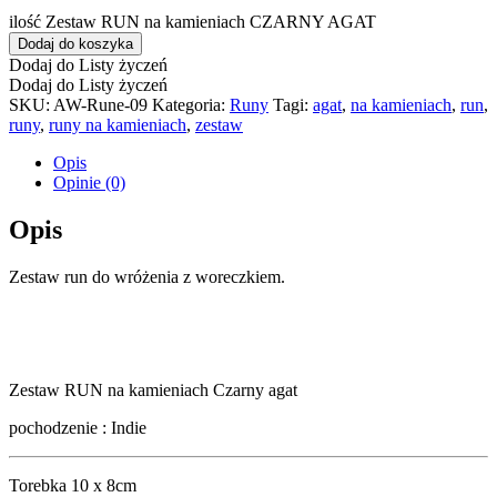
ilość Zestaw RUN na kamieniach CZARNY AGAT
Dodaj do koszyka
Dodaj do Listy życzeń
Dodaj do Listy życzeń
SKU:
AW-Rune-09
Kategoria:
Runy
Tagi:
agat
,
na kamieniach
,
run
,
runy
,
runy na kamieniach
,
zestaw
Opis
Opinie (0)
Opis
Zestaw run do wróżenia z woreczkiem.
Zestaw RUN na kamieniach Czarny agat
pochodzenie : Indie
Torebka 10 x 8cm