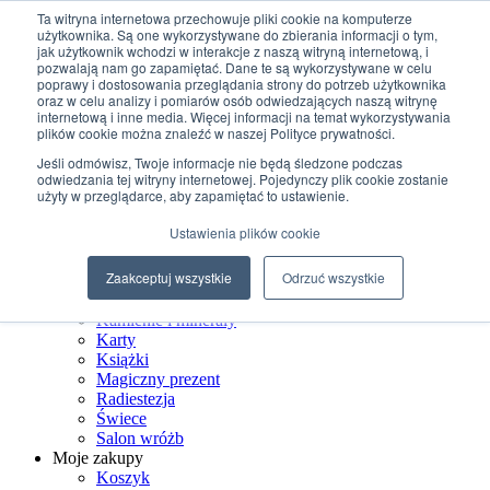
Przejdź do treści
Ta witryna internetowa przechowuje pliki cookie na komputerze
użytkownika. Są one wykorzystywane do zbierania informacji o tym,
jak użytkownik wchodzi w interakcje z naszą witryną internetową, i
+48 507 498 341
pozwalają nam go zapamiętać. Dane te są wykorzystywane w celu
sklep@ksiegarniamagiczna.pl
poprawy i dostosowania przeglądania strony do potrzeb użytkownika
sklep internetowy 24h/7
oraz w celu analizy i pomiarów osób odwiedzających naszą witrynę
internetową i inne media. Więcej informacji na temat wykorzystywania
Wyszukiwarka produktów
plików cookie można znaleźć w naszej Polityce prywatności.
Jeśli odmówisz, Twoje informacje nie będą śledzone podczas
odwiedzania tej witryny internetowej. Pojedynczy plik cookie zostanie
użyty w przeglądarce, aby zapamiętać to ustawienie.
Strona Główna
Ustawienia plików cookie
Sklep
Biżuteria ezoteryczna
Zaakceptuj wszystkie
Odrzuć wszystkie
Czarostwo
Dom wiedźmy
Kamienie i minerały
Karty
Książki
Magiczny prezent
Radiestezja
Świece
Salon wróżb
Moje zakupy
Koszyk