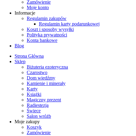
Zamówienie
Moje konto
Informacje
Regulamin zakupów
Regulamin karty podarunkowej
Koszt i sposoby wysyłki
Polityka prywatności
Konta bankowe
Blog
Strona Główna
Sklep
Biżuteria ezoteryczna
Czarostwo
Dom wiedźmy
Kamienie i minerały
Karty
Książki
Magiczny prezent
Radiestezja
Świece
Salon wróżb
Moje zakupy
Koszyk
Zamówienie