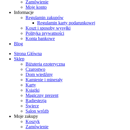
Zamówienie
Moje konto
Informacje
Regulamin zakupów
Regulamin karty podarunkowej
Koszt i sposoby wysyłki
Polityka prywatności
Konta bankowe
Blog
Strona Główna
Sklep
Biżuteria ezoteryczna
Czarostwo
Dom wiedźmy
Kamienie i minerały
Karty
Książki
Magiczny prezent
Radiestezja
Świece
Salon wróżb
Moje zakupy
Koszyk
Zamówienie