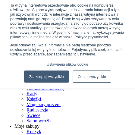
Przejdź do treści
Ta witryna internetowa przechowuje pliki cookie na komputerze
użytkownika. Są one wykorzystywane do zbierania informacji o tym,
jak użytkownik wchodzi w interakcje z naszą witryną internetową, i
+48 507 498 341
pozwalają nam go zapamiętać. Dane te są wykorzystywane w celu
sklep@ksiegarniamagiczna.pl
poprawy i dostosowania przeglądania strony do potrzeb użytkownika
sklep internetowy 24h/7
oraz w celu analizy i pomiarów osób odwiedzających naszą witrynę
internetową i inne media. Więcej informacji na temat wykorzystywania
Wyszukiwarka produktów
plików cookie można znaleźć w naszej Polityce prywatności.
Jeśli odmówisz, Twoje informacje nie będą śledzone podczas
odwiedzania tej witryny internetowej. Pojedynczy plik cookie zostanie
użyty w przeglądarce, aby zapamiętać to ustawienie.
Strona Główna
Ustawienia plików cookie
Sklep
Biżuteria ezoteryczna
Zaakceptuj wszystkie
Odrzuć wszystkie
Czarostwo
Dom wiedźmy
Kamienie i minerały
Karty
Książki
Magiczny prezent
Radiestezja
Świece
Salon wróżb
Moje zakupy
Koszyk