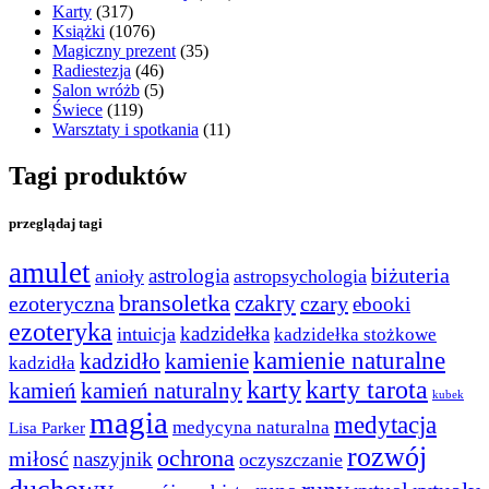
Karty
(317)
Książki
(1076)
Magiczny prezent
(35)
Radiestezja
(46)
Salon wróżb
(5)
Świece
(119)
Warsztaty i spotkania
(11)
Tagi produktów
przeglądaj tagi
amulet
astrologia
biżuteria
anioły
astropsychologia
bransoletka
czakry
czary
ezoteryczna
ebooki
ezoteryka
kadzidełka
intuicja
kadzidełka stożkowe
kamienie naturalne
kadzidło
kamienie
kadzidła
karty
karty tarota
kamień
kamień naturalny
kubek
magia
medytacja
medycyna naturalna
Lisa Parker
rozwój
ochrona
miłosć
naszyjnik
oczyszczanie