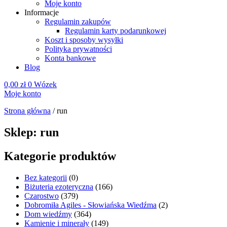
Moje konto
Informacje
Regulamin zakupów
Regulamin karty podarunkowej
Koszt i sposoby wysyłki
Polityka prywatności
Konta bankowe
Blog
0,00
zł
0
Wózek
Moje konto
Strona główna
/
run
Sklep: run
Kategorie produktów
Bez kategorii
(0)
Biżuteria ezoteryczna
(166)
Czarostwo
(379)
Dobromiła Agiles - Słowiańska Wiedźma
(2)
Dom wiedźmy
(364)
Kamienie i minerały
(149)