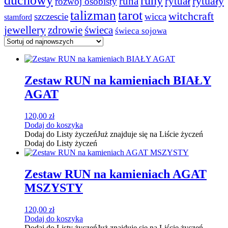
duchowy
runy
rytuały
runa
rytuał
rozwój osobisty
talizman
tarot
witchcraft
szczescie
wicca
stamford
jewellery
zdrowie
świeca
świeca sojowa
Zestaw RUN na kamieniach BIAŁY
AGAT
120,00
zł
Dodaj do koszyka
Dodaj do Listy życzeń
Już znajduje się na Liście życzeń
Dodaj do Listy życzeń
Zestaw RUN na kamieniach AGAT
MSZYSTY
120,00
zł
Dodaj do koszyka
Dodaj do Listy życzeń
Już znajduje się na Liście życzeń