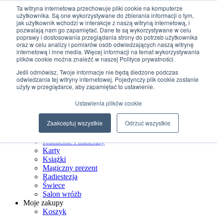
Przejdź do treści
Ta witryna internetowa przechowuje pliki cookie na komputerze
użytkownika. Są one wykorzystywane do zbierania informacji o tym,
jak użytkownik wchodzi w interakcje z naszą witryną internetową, i
+48 507 498 341
pozwalają nam go zapamiętać. Dane te są wykorzystywane w celu
sklep@ksiegarniamagiczna.pl
poprawy i dostosowania przeglądania strony do potrzeb użytkownika
sklep internetowy 24h/7
oraz w celu analizy i pomiarów osób odwiedzających naszą witrynę
internetową i inne media. Więcej informacji na temat wykorzystywania
Wyszukiwarka produktów
plików cookie można znaleźć w naszej Polityce prywatności.
Jeśli odmówisz, Twoje informacje nie będą śledzone podczas
odwiedzania tej witryny internetowej. Pojedynczy plik cookie zostanie
użyty w przeglądarce, aby zapamiętać to ustawienie.
Strona Główna
Ustawienia plików cookie
Sklep
Biżuteria ezoteryczna
Zaakceptuj wszystkie
Odrzuć wszystkie
Czarostwo
Dom wiedźmy
Kamienie i minerały
Karty
Książki
Magiczny prezent
Radiestezja
Świece
Salon wróżb
Moje zakupy
Koszyk