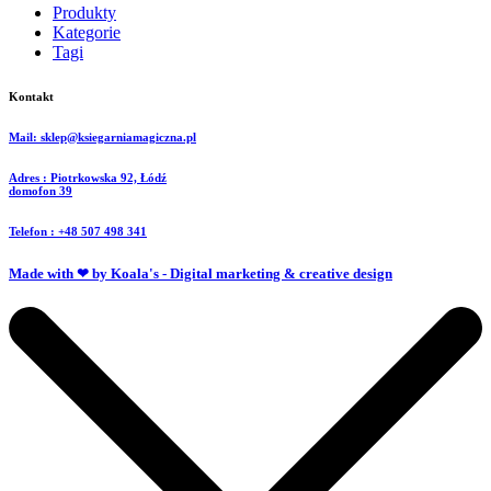
Produkty
Kategorie
Tagi
Kontakt
Mail: sklep@ksiegarniamagiczna.pl
Adres : Piotrkowska 92, Łódź
domofon 39
Telefon : +48 507 498 341
Made with ❤ by Koala's - Digital marketing & creative design