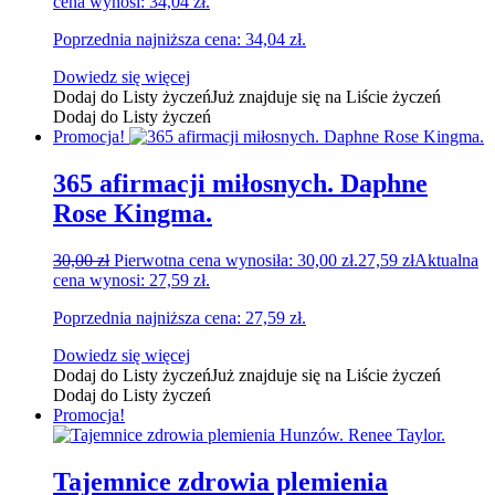
cena wynosi: 34,04 zł.
Poprzednia najniższa cena:
34,04
zł
.
Dowiedz się więcej
Dodaj do Listy życzeń
Już znajduje się na Liście życzeń
Dodaj do Listy życzeń
Promocja!
365 afirmacji miłosnych. Daphne
Rose Kingma.
30,00
zł
Pierwotna cena wynosiła: 30,00 zł.
27,59
zł
Aktualna
cena wynosi: 27,59 zł.
Poprzednia najniższa cena:
27,59
zł
.
Dowiedz się więcej
Dodaj do Listy życzeń
Już znajduje się na Liście życzeń
Dodaj do Listy życzeń
Promocja!
Tajemnice zdrowia plemienia