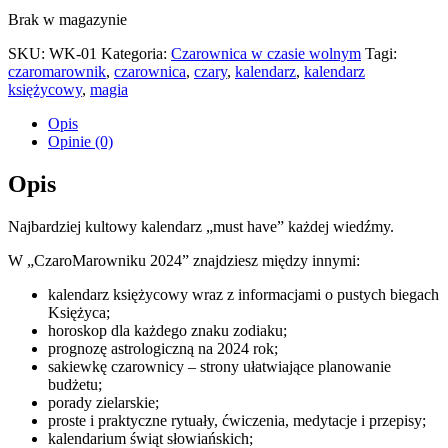
Brak w magazynie
SKU:
WK-01
Kategoria:
Czarownica w czasie wolnym
Tagi:
czaromarownik
,
czarownica
,
czary
,
kalendarz
,
kalendarz
księżycowy
,
magia
Opis
Opinie (0)
Opis
Najbardziej kultowy kalendarz „must have” każdej wiedźmy.
W „CzaroMarowniku 2024” znajdziesz między innymi:
kalendarz księżycowy wraz z informacjami o pustych biegach
Księżyca;
horoskop dla każdego znaku zodiaku;
prognozę astrologiczną na 2024 rok;
sakiewkę czarownicy – strony ułatwiające planowanie
budżetu;
porady zielarskie;
proste i praktyczne rytuały, ćwiczenia, medytacje i przepisy;
kalendarium świąt słowiańskich;