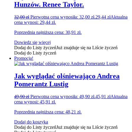
Hunzów. Renee Taylor.
32,00
zł
Pierwotna cena wynosiła: 32,00 zł.
29,44
zł
Aktualna
cena wynosi: 29,44 zł.
Poprzednia najniższa cena:
30,91
zł
.
Dowiedz się więcej
Dodaj do Listy życzeń
Już znajduje się na Liście życzeń
Dodaj do Listy życzeń
Promocja!
Jak wyglądać olśniewająco Andrea
Pomerantz Lustig
49,90
zł
Pierwotna cena wynosiła: 49,90 zł.
45,91
zł
Aktualna
cena wynosi: 45,91 zł.
Poprzednia najniższa cena:
48,21
zł
.
Dodaj do koszyka
Dodaj do Listy życzeń
Już znajduje się na Liście życzeń