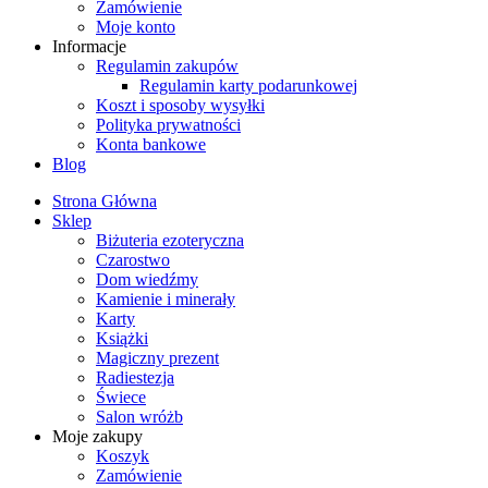
Zamówienie
Moje konto
Informacje
Regulamin zakupów
Regulamin karty podarunkowej
Koszt i sposoby wysyłki
Polityka prywatności
Konta bankowe
Blog
Strona Główna
Sklep
Biżuteria ezoteryczna
Czarostwo
Dom wiedźmy
Kamienie i minerały
Karty
Książki
Magiczny prezent
Radiestezja
Świece
Salon wróżb
Moje zakupy
Koszyk
Zamówienie