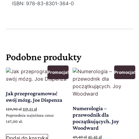
ISBN: 978-83-8301-364-0
Podobne produkty
Promocja!
Promocja!
Jak przeprogramować
swój mózg. Joe Dispenza
Numerologia –
129,90
zł
119,51
zł
przewodnik dla
Poprzednia najniższa cena:
początkujących. Joy
147,00
zł
.
Woodward
49,40
zł
45,45
zł
Dodaj do koszyka