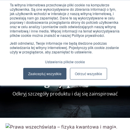
Ta witryna internetowa przechowuje pliki cookie na komputerze
użytkownika. Są one wykorzystywane do zbierania informacji o tym,
jak użytkownik wchodzi w interakcje z naszą witryną internetową, i
pozwalają nam go zapamiętać. Dane te są wykorzystywane w celu
poprawy i dostosowania przeglądania strony do potrzeb użytkownika
oraz w celu analizy i pomiarów osób odwiedzających naszą witrynę
internetową i inne media. Więcej informacji na temat wykorzystywania
plików cookie można znaleźć w naszej Polityce prywatności.
0
0,00
zł
Jeśli odmówisz, Twoje informacje nie będą śledzone podczas
odwiedzania tej witryny internetowej. Pojedynczy plik cookie zostanie
użyty w przeglądarce, aby zapamiętać to ustawienie.
Ustawienia plików cookie
Zaakceptuj wszystkie
Odrzuć wszystkie
Szczegóły produktu
Odkryj szczegóły produktu i daj się zainspirować