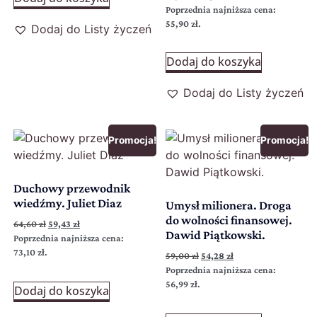
Poprzednia najniższa cena:
55,90
zł
.
Dodaj do Listy życzeń
Dodaj do koszyka
Dodaj do Listy życzeń
Promocja!
Promocja!
Duchowy przewodnik
wiedźmy. Juliet Diaz
Umysł milionera. Droga
do wolności finansowej.
64,60
zł
59,43
zł
Dawid Piątkowski.
Poprzednia najniższa cena:
73,10
zł
.
59,00
zł
54,28
zł
Poprzednia najniższa cena:
56,99
zł
.
Dodaj do koszyka