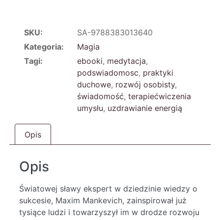
SKU:
SA-9788383013640
Kategoria:
Magia
Tagi:
ebooki
,
medytacja
,
podswiadomosc
,
praktyki
duchowe
,
rozwój osobisty
,
świadomość
,
terapiećwiczenia
umysłu
,
uzdrawianie energią
Opis
Opis
Światowej sławy ekspert w dziedzinie wiedzy o
sukcesie, Maxim Mankevich, zainspirował już
tysiące ludzi i towarzyszył im w drodze rozwoju