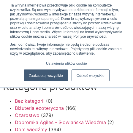
Ta witryna internetowa przechowuje pliki cookie na komputerze
użytkownika. Są one wykorzystywane do zbierania informacji o tym,
jak użytkownik wchodzi w interakcje z naszą witryną internetową, i
pozwalają nam go zapamiętać. Dane te są wykorzystywane w celu
poprawy i dostosowania przeglądania strony do potrzeb użytkownika
oraz w celu analizy i pomiarów osób odwiedzających naszą witrynę
0
internetową i inne media. Więcej informacji na temat wykorzystywania
0,00
zł
plików cookie można znaleźć w naszej Polityce prywatności.
Strona Główna
Moje zakupy
Jeśli odmówisz, Twoje informacje nie będą śledzone podczas
odwiedzania tej witryny internetowej. Pojedynczy plik cookie zostanie
Strona główna
/
medytacja
użyty w przeglądarce, aby zapamiętać to ustawienie.
Ustawienia plików cookie
Sklep: medytacja
Zaakceptuj wszystkie
Odrzuć wszystkie
Kategorie produktów
Bez kategorii
(0)
Biżuteria ezoteryczna
(166)
Czarostwo
(379)
Dobromiła Agiles - Słowiańska Wiedźma
(2)
Dom wiedźmy
(364)