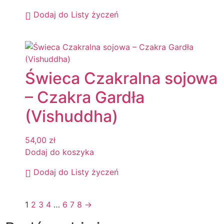
Dodaj do Listy życzeń
Świeca Czakralna sojowa
– Czakra Gardła
(Vishuddha)
54,00
zł
Dodaj do koszyka
Dodaj do Listy życzeń
1
2
3
4
…
6
7
8
→