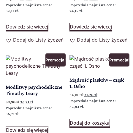
Poprzednia najniższa cena:
Poprzednia najniższa cena:
32,11
zł
.
24,15
zł
.
Dowiedz się więcej
Dowiedz się więcej
Dodaj do Listy życzeń
Dodaj do Listy życzeń
Promocja!
Promocja!
Mądrość piasków – część
1. Osho
Modlitwy psychodeliczne
Timothy Leary
34,00
zł
31,28
zł
Poprzednia najniższa cena:
39,90
zł
36,71
zł
32,84
zł
.
Poprzednia najniższa cena:
36,71
zł
.
Dodaj do koszyka
Dowiedz się więcej