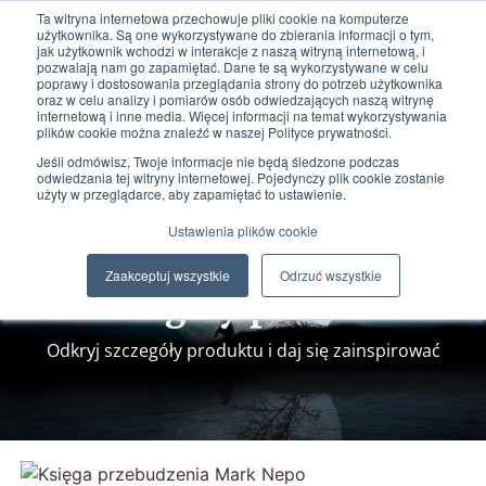
Ta witryna internetowa przechowuje pliki cookie na komputerze
użytkownika. Są one wykorzystywane do zbierania informacji o tym,
jak użytkownik wchodzi w interakcje z naszą witryną internetową, i
pozwalają nam go zapamiętać. Dane te są wykorzystywane w celu
poprawy i dostosowania przeglądania strony do potrzeb użytkownika
oraz w celu analizy i pomiarów osób odwiedzających naszą witrynę
internetową i inne media. Więcej informacji na temat wykorzystywania
plików cookie można znaleźć w naszej Polityce prywatności.
0
0,00
zł
Jeśli odmówisz, Twoje informacje nie będą śledzone podczas
odwiedzania tej witryny internetowej. Pojedynczy plik cookie zostanie
użyty w przeglądarce, aby zapamiętać to ustawienie.
Ustawienia plików cookie
Zaakceptuj wszystkie
Odrzuć wszystkie
Szczegóły produktu
Odkryj szczegóły produktu i daj się zainspirować