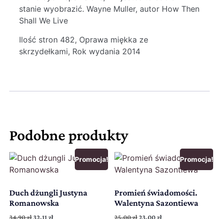
stanie wyobrazić. Wayne Muller, autor How Then
Shall We Live
Ilość stron 482, Oprawa miękka ze
skrzydełkami, Rok wydania 2014
Podobne produkty
Promocja!
Promocja!
Duch dżungli Justyna
Promień świadomości.
Romanowska
Walentyna Sazontiewa
34,90
zł
32,11
zł
25,00
zł
23,00
zł