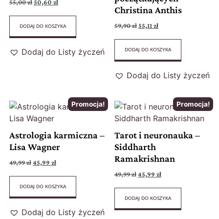
55,00
zł
50,60
zł
Christina Anthis
59,90
zł
55,11
zł
DODAJ DO KOSZYKA
DODAJ DO KOSZYKA
Dodaj do Listy życzeń
Dodaj do Listy życzeń
Promocja!
Promocja!
Astrologia karmiczna –
Tarot i neuronauka –
Lisa Wagner
Siddharth
Ramakrishnan
49,99
zł
45,99
zł
49,99
zł
45,99
zł
DODAJ DO KOSZYKA
DODAJ DO KOSZYKA
Dodaj do Listy życzeń