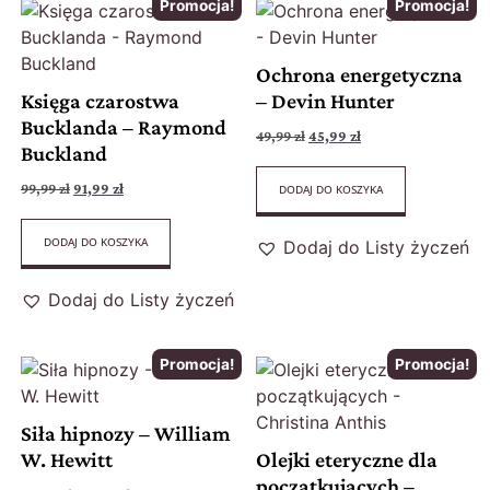
Promocja!
Promocja!
Ochrona energetyczna
Księga czarostwa
– Devin Hunter
Bucklanda – Raymond
49,99
zł
45,99
zł
Buckland
99,99
zł
91,99
zł
DODAJ DO KOSZYKA
DODAJ DO KOSZYKA
Dodaj do Listy życzeń
Dodaj do Listy życzeń
Promocja!
Promocja!
Siła hipnozy – William
W. Hewitt
Olejki eteryczne dla
początkujących –