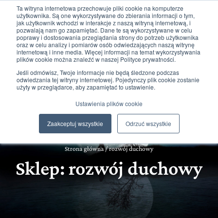
Ta witryna internetowa przechowuje pliki cookie na komputerze
użytkownika. Są one wykorzystywane do zbierania informacji o tym,
jak użytkownik wchodzi w interakcje z naszą witryną internetową, i
pozwalają nam go zapamiętać. Dane te są wykorzystywane w celu
poprawy i dostosowania przeglądania strony do potrzeb użytkownika
oraz w celu analizy i pomiarów osób odwiedzających naszą witrynę
internetową i inne media. Więcej informacji na temat wykorzystywania
plików cookie można znaleźć w naszej Polityce prywatności.
0
0,00
zł
Jeśli odmówisz, Twoje informacje nie będą śledzone podczas
odwiedzania tej witryny internetowej. Pojedynczy plik cookie zostanie
użyty w przeglądarce, aby zapamiętać to ustawienie.
Ustawienia plików cookie
Zaakceptuj wszystkie
Odrzuć wszystkie
Strona główna
/
rozwój duchowy
Sklep: rozwój duchowy