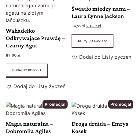
Światło między nami –
Laura Lynne Jackson
54,99
zł
50,59
zł
Wahadełko
Odkrywające Prawdę –
DODAJ DO KOSZYKA
Czarny Agat
89,00
zł
Dodaj do Listy życzeń
DODAJ DO KOSZYKA
Dodaj do Listy życzeń
Promocja!
Promocja!
Magia naturalna –
Droga druida – Emrys
Dobromiła Agiles
Kosek