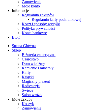
Zamówienie
Moje konto
Informacje
Regulamin zakupów
Regulamin karty podarunkowej
Koszt i sposoby wysyłki
Polityka prywatności
Konta bankowe
Blog
Strona Główna
Sklep
Biżuteria ezoteryczna
Czarostwo
Dom wiedźmy
Kamienie i minerały
Karty
Książki
Magiczny prezent
Radiestezja
Świece
Salon wróżb
Moje zakupy
Koszyk
Zamówienie