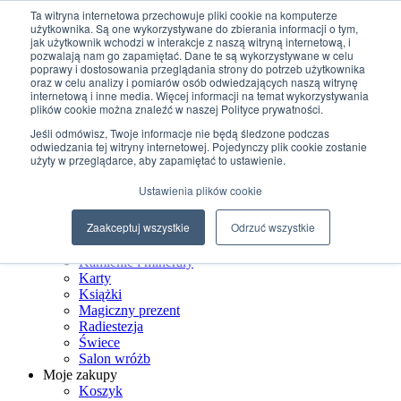
Przejdź do treści
Ta witryna internetowa przechowuje pliki cookie na komputerze
użytkownika. Są one wykorzystywane do zbierania informacji o tym,
jak użytkownik wchodzi w interakcje z naszą witryną internetową, i
+48 507 498 341
pozwalają nam go zapamiętać. Dane te są wykorzystywane w celu
sklep@ksiegarniamagiczna.pl
poprawy i dostosowania przeglądania strony do potrzeb użytkownika
sklep internetowy 24h/7
oraz w celu analizy i pomiarów osób odwiedzających naszą witrynę
internetową i inne media. Więcej informacji na temat wykorzystywania
Wyszukiwarka produktów
plików cookie można znaleźć w naszej Polityce prywatności.
Jeśli odmówisz, Twoje informacje nie będą śledzone podczas
odwiedzania tej witryny internetowej. Pojedynczy plik cookie zostanie
użyty w przeglądarce, aby zapamiętać to ustawienie.
Strona Główna
Ustawienia plików cookie
Sklep
Biżuteria ezoteryczna
Zaakceptuj wszystkie
Odrzuć wszystkie
Czarostwo
Dom wiedźmy
Kamienie i minerały
Karty
Książki
Magiczny prezent
Radiestezja
Świece
Salon wróżb
Moje zakupy
Koszyk