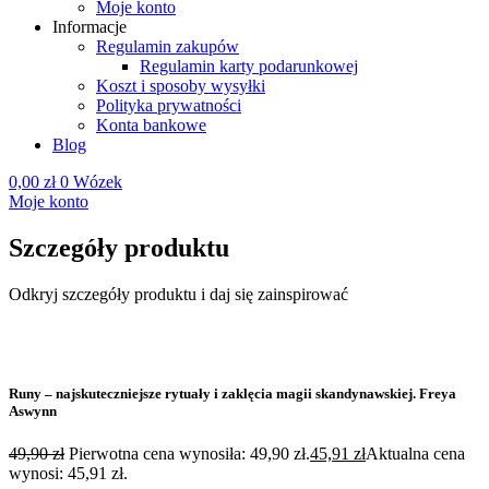
Moje konto
Informacje
Regulamin zakupów
Regulamin karty podarunkowej
Koszt i sposoby wysyłki
Polityka prywatności
Konta bankowe
Blog
0,00
zł
0
Wózek
Moje konto
Szczegóły produktu
Odkryj szczegóły produktu i daj się zainspirować
Runy – najskuteczniejsze rytuały i zaklęcia magii skandynawskiej. Freya
Aswynn
49,90
zł
Pierwotna cena wynosiła: 49,90 zł.
45,91
zł
Aktualna cena
wynosi: 45,91 zł.