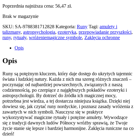
Poprzednia najniższa cena:
56,47
zł
.
Brak w magazynie
SKU:
SA-9788381712828
Kategoria:
Runy
Tagi:
amulety i
talizmany
,
astropsychologia
,
ezoteryka
,
przepowiadanie przyszłości
,
runy
,
rytuały
,
wróżeniemagiczne symbole
,
Zaklęcia ochronne
Opis
Opis
Runy są potężnym kluczem, który daje dostęp do ukrytych tajemnic
świata i ludzkiej natury. Każda z nich ma szereg różnych znaczeń –
poczynając od najbardziej powszechnych, związanych z naszą
codziennością, po czerpiące z najgłębszych pokładów ezoteryki i
astropsychologii. By dotrzeć do źródła ich magicznej mocy,
potrzebna jest wiedza, a tej dostarcza niniejsza książka. Dzięki niej
dowiesz się, jak czytać runy nordyckie, i poznasz zasady wróżenia z
zawartych w nich symboli. Nauczysz się w praktyce
wykorzystywać magiczne rytuały i potężne amulety. Wywodzące
się z tradycji dawnych ludów Północy wróżby sprawią, że Twoje
życie stanie się lepsze i bardziej harmonijne. Zaklęcia runiczne na co
dzień!