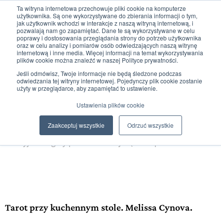
Ta witryna internetowa przechowuje pliki cookie na komputerze
użytkownika. Są one wykorzystywane do zbierania informacji o tym,
jak użytkownik wchodzi w interakcje z naszą witryną internetową, i
pozwalają nam go zapamiętać. Dane te są wykorzystywane w celu
poprawy i dostosowania przeglądania strony do potrzeb użytkownika
oraz w celu analizy i pomiarów osób odwiedzających naszą witrynę
internetową i inne media. Więcej informacji na temat wykorzystywania
plików cookie można znaleźć w naszej Polityce prywatności.
0
0,00
zł
Jeśli odmówisz, Twoje informacje nie będą śledzone podczas
odwiedzania tej witryny internetowej. Pojedynczy plik cookie zostanie
użyty w przeglądarce, aby zapamiętać to ustawienie.
Ustawienia plików cookie
Szczegóły produktu
Zaakceptuj wszystkie
Odrzuć wszystkie
Odkryj szczegóły produktu i daj się zainspirować
Tarot przy kuchennym stole. Melissa Cynova.