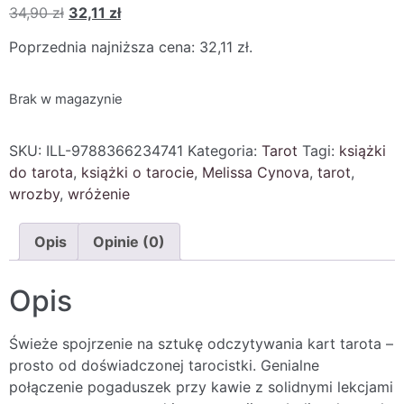
34,90
zł
32,11
zł
Poprzednia najniższa cena:
32,11
zł
.
Brak w magazynie
SKU:
ILL-9788366234741
Kategoria:
Tarot
Tagi:
książki
do tarota
,
książki o tarocie
,
Melissa Cynova
,
tarot
,
wrozby
,
wróżenie
Opis
Opinie (0)
Opis
Świeże spojrzenie na sztukę odczytywania kart tarota –
prosto od doświadczonej tarocistki. Genialne
połączenie pogaduszek przy kawie z solidnymi lekcjami