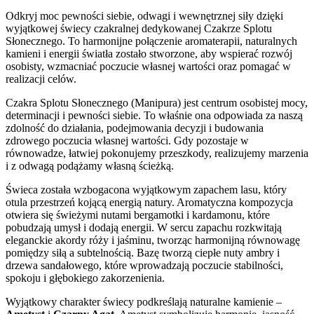
Odkryj moc pewności siebie, odwagi i wewnętrznej siły dzięki
wyjątkowej świecy czakralnej dedykowanej Czakrze Splotu
Słonecznego. To harmonijne połączenie aromaterapii, naturalnych
kamieni i energii światła zostało stworzone, aby wspierać rozwój
osobisty, wzmacniać poczucie własnej wartości oraz pomagać w
realizacji celów.
Czakra Splotu Słonecznego (Manipura) jest centrum osobistej mocy,
determinacji i pewności siebie. To właśnie ona odpowiada za naszą
zdolność do działania, podejmowania decyzji i budowania
zdrowego poczucia własnej wartości. Gdy pozostaje w
równowadze, łatwiej pokonujemy przeszkody, realizujemy marzenia
i z odwagą podążamy własną ścieżką.
Świeca została wzbogacona wyjątkowym zapachem lasu, który
otula przestrzeń kojącą energią natury. Aromatyczna kompozycja
otwiera się świeżymi nutami bergamotki i kardamonu, które
pobudzają umysł i dodają energii. W sercu zapachu rozkwitają
eleganckie akordy róży i jaśminu, tworząc harmonijną równowagę
pomiędzy siłą a subtelnością. Bazę tworzą ciepłe nuty ambry i
drzewa sandałowego, które wprowadzają poczucie stabilności,
spokoju i głębokiego zakorzenienia.
Wyjątkowy charakter świecy podkreślają naturalne kamienie –