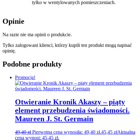
tylko w wentylowanych pomieszczeniach.
Opinie
Na razie nie ma opinii o produkcie.
Tylko zalogowani klienci, którzy kupili ten produkt mogą napisać
opinię.
Podobne produkty
Promocja!
Otwieranie Kronik Akaszy – piąty
element przebudzenia świadomości.
Maureen J. St. Germain
49,40
zł
Pierwotna cena wynosiła: 49,40 zł.
45,45
zł
Aktualna
cena wynosi: 45,45 zł.