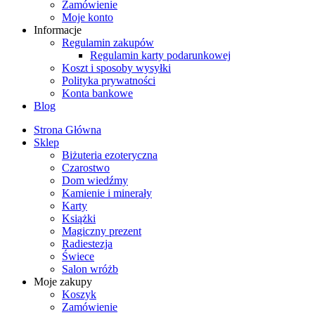
Zamówienie
Moje konto
Informacje
Regulamin zakupów
Regulamin karty podarunkowej
Koszt i sposoby wysyłki
Polityka prywatności
Konta bankowe
Blog
Strona Główna
Sklep
Biżuteria ezoteryczna
Czarostwo
Dom wiedźmy
Kamienie i minerały
Karty
Książki
Magiczny prezent
Radiestezja
Świece
Salon wróżb
Moje zakupy
Koszyk
Zamówienie