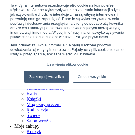
Przejdź do treści
Ta witryna internetowa przechowuje pliki cookie na komputerze
użytkownika. Są one wykorzystywane do zbierania informacji o tym,
jak użytkownik wchodzi w interakcje z naszą witryną internetową, i
+48 507 498 341
pozwalają nam go zapamiętać. Dane te są wykorzystywane w celu
sklep@ksiegarniamagiczna.pl
poprawy i dostosowania przeglądania strony do potrzeb użytkownika
sklep internetowy 24h/7
oraz w celu analizy i pomiarów osób odwiedzających naszą witrynę
internetową i inne media. Więcej informacji na temat wykorzystywania
Wyszukiwarka produktów
plików cookie można znaleźć w naszej Polityce prywatności.
Jeśli odmówisz, Twoje informacje nie będą śledzone podczas
odwiedzania tej witryny internetowej. Pojedynczy plik cookie zostanie
użyty w przeglądarce, aby zapamiętać to ustawienie.
Strona Główna
Ustawienia plików cookie
Sklep
Biżuteria ezoteryczna
Zaakceptuj wszystkie
Odrzuć wszystkie
Czarostwo
Dom wiedźmy
Kamienie i minerały
Karty
Książki
Magiczny prezent
Radiestezja
Świece
Salon wróżb
Moje zakupy
Koszyk