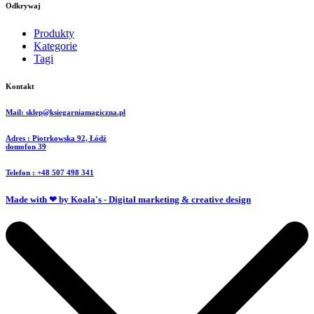
Odkrywaj
Produkty
Kategorie
Tagi
Kontakt
Mail: sklep@ksiegarniamagiczna.pl
Adres : Piotrkowska 92, Łódź
domofon 39
Telefon : +48 507 498 341
Made with ❤ by Koala's - Digital marketing & creative design