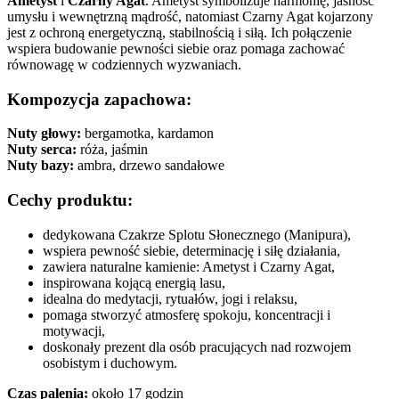
Ametyst
i
Czarny Agat
. Ametyst symbolizuje harmonię, jasność
umysłu i wewnętrzną mądrość, natomiast Czarny Agat kojarzony
jest z ochroną energetyczną, stabilnością i siłą. Ich połączenie
wspiera budowanie pewności siebie oraz pomaga zachować
równowagę w codziennych wyzwaniach.
Kompozycja zapachowa:
Nuty głowy:
bergamotka, kardamon
Nuty serca:
róża, jaśmin
Nuty bazy:
ambra, drzewo sandałowe
Cechy produktu:
dedykowana Czakrze Splotu Słonecznego (Manipura),
wspiera pewność siebie, determinację i siłę działania,
zawiera naturalne kamienie: Ametyst i Czarny Agat,
inspirowana kojącą energią lasu,
idealna do medytacji, rytuałów, jogi i relaksu,
pomaga stworzyć atmosferę spokoju, koncentracji i
motywacji,
doskonały prezent dla osób pracujących nad rozwojem
osobistym i duchowym.
Czas palenia:
około 17 godzin