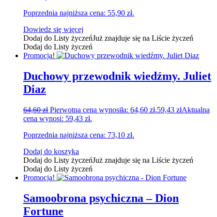
Poprzednia najniższa cena:
55,90
zł
.
Dowiedz się więcej
Dodaj do Listy życzeń
Już znajduje się na Liście życzeń
Dodaj do Listy życzeń
Promocja!
Duchowy przewodnik wiedźmy. Juliet
Diaz
64,60
zł
Pierwotna cena wynosiła: 64,60 zł.
59,43
zł
Aktualna
cena wynosi: 59,43 zł.
Poprzednia najniższa cena:
73,10
zł
.
Dodaj do koszyka
Dodaj do Listy życzeń
Już znajduje się na Liście życzeń
Dodaj do Listy życzeń
Promocja!
Samoobrona psychiczna – Dion
Fortune