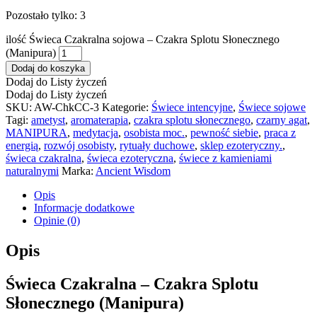
Pozostało tylko: 3
ilość Świeca Czakralna sojowa – Czakra Splotu Słonecznego
(Manipura)
Dodaj do koszyka
Dodaj do Listy życzeń
Dodaj do Listy życzeń
SKU:
AW-ChkCC-3
Kategorie:
Świece intencyjne
,
Świece sojowe
Tagi:
ametyst
,
aromaterapia
,
czakra splotu słonecznego
,
czarny agat
,
MANIPURA
,
medytacja
,
osobista moc.
,
pewność siebie
,
praca z
energią
,
rozwój osobisty
,
rytuały duchowe
,
sklep ezoteryczny.
,
świeca czakralna
,
świeca ezoteryczna
,
świece z kamieniami
naturalnymi
Marka:
Ancient Wisdom
Opis
Informacje dodatkowe
Opinie (0)
Opis
Świeca Czakralna – Czakra Splotu
Słonecznego (Manipura)