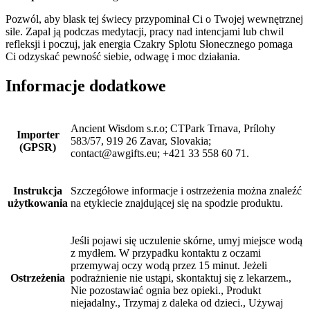
Pozwól, aby blask tej świecy przypominał Ci o Twojej wewnętrznej
sile. Zapal ją podczas medytacji, pracy nad intencjami lub chwil
refleksji i poczuj, jak energia Czakry Splotu Słonecznego pomaga
Ci odzyskać pewność siebie, odwagę i moc działania.
Informacje dodatkowe
Ancient Wisdom s.r.o; CTPark Trnava, Prílohy
Importer
583/57, 919 26 Zavar, Slovakia;
(GPSR)
contact@awgifts.eu; +421 33 558 60 71.
Instrukcja
Szczegółowe informacje i ostrzeżenia można znaleźć
użytkowania
na etykiecie znajdującej się na spodzie produktu.
Jeśli pojawi się uczulenie skórne, umyj miejsce wodą
z mydłem. W przypadku kontaktu z oczami
przemywaj oczy wodą przez 15 minut. Jeżeli
Ostrzeżenia
podrażnienie nie ustąpi, skontaktuj się z lekarzem.,
Nie pozostawiać ognia bez opieki., Produkt
niejadalny., Trzymaj z daleka od dzieci., Używaj