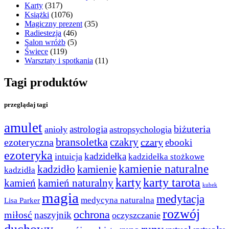
Karty
(317)
Książki
(1076)
Magiczny prezent
(35)
Radiestezja
(46)
Salon wróżb
(5)
Świece
(119)
Warsztaty i spotkania
(11)
Tagi produktów
przeglądaj tagi
amulet
astrologia
biżuteria
anioły
astropsychologia
bransoletka
czakry
czary
ezoteryczna
ebooki
ezoteryka
kadzidełka
intuicja
kadzidełka stożkowe
kamienie naturalne
kadzidło
kamienie
kadzidła
karty
karty tarota
kamień
kamień naturalny
kubek
magia
medytacja
medycyna naturalna
Lisa Parker
rozwój
ochrona
miłosć
naszyjnik
oczyszczanie