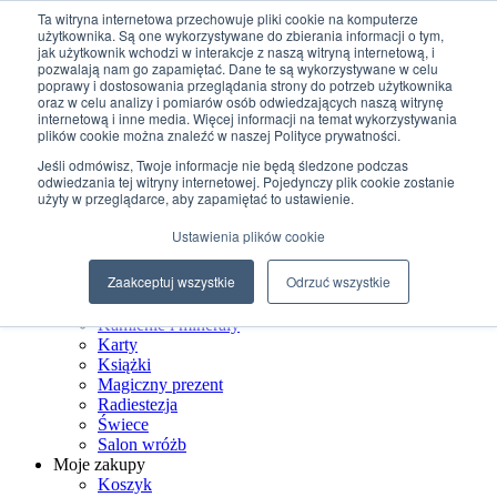
Przejdź do treści
Ta witryna internetowa przechowuje pliki cookie na komputerze
użytkownika. Są one wykorzystywane do zbierania informacji o tym,
jak użytkownik wchodzi w interakcje z naszą witryną internetową, i
+48 507 498 341
pozwalają nam go zapamiętać. Dane te są wykorzystywane w celu
sklep@ksiegarniamagiczna.pl
poprawy i dostosowania przeglądania strony do potrzeb użytkownika
sklep internetowy 24h/7
oraz w celu analizy i pomiarów osób odwiedzających naszą witrynę
internetową i inne media. Więcej informacji na temat wykorzystywania
Wyszukiwarka produktów
plików cookie można znaleźć w naszej Polityce prywatności.
Jeśli odmówisz, Twoje informacje nie będą śledzone podczas
odwiedzania tej witryny internetowej. Pojedynczy plik cookie zostanie
użyty w przeglądarce, aby zapamiętać to ustawienie.
Strona Główna
Ustawienia plików cookie
Sklep
Biżuteria ezoteryczna
Zaakceptuj wszystkie
Odrzuć wszystkie
Czarostwo
Dom wiedźmy
Kamienie i minerały
Karty
Książki
Magiczny prezent
Radiestezja
Świece
Salon wróżb
Moje zakupy
Koszyk