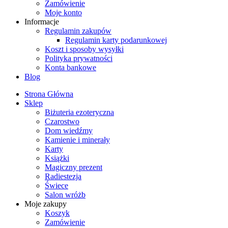
Zamówienie
Moje konto
Informacje
Regulamin zakupów
Regulamin karty podarunkowej
Koszt i sposoby wysyłki
Polityka prywatności
Konta bankowe
Blog
Strona Główna
Sklep
Biżuteria ezoteryczna
Czarostwo
Dom wiedźmy
Kamienie i minerały
Karty
Książki
Magiczny prezent
Radiestezja
Świece
Salon wróżb
Moje zakupy
Koszyk
Zamówienie