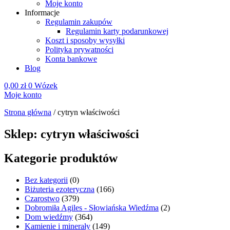
Moje konto
Informacje
Regulamin zakupów
Regulamin karty podarunkowej
Koszt i sposoby wysyłki
Polityka prywatności
Konta bankowe
Blog
0,00
zł
0
Wózek
Moje konto
Strona główna
/
cytryn właściwości
Sklep: cytryn właściwości
Kategorie produktów
Bez kategorii
(0)
Biżuteria ezoteryczna
(166)
Czarostwo
(379)
Dobromiła Agiles - Słowiańska Wiedźma
(2)
Dom wiedźmy
(364)
Kamienie i minerały
(149)