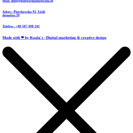
Mail: sklep@ksiegarniamagiczna.pl
Adres : Piotrkowska 92, Łódź
domofon 39
Telefon : +48 507 498 341
Made with ❤ by Koala's - Digital marketing & creative design