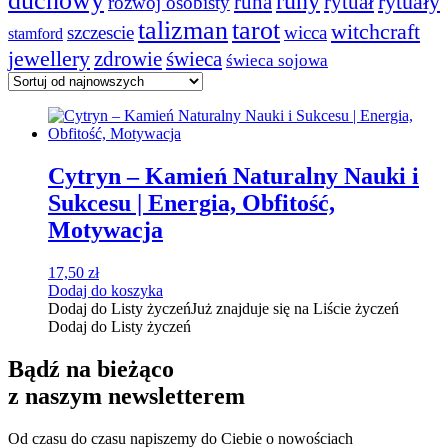
duchowy
runy
rytuały
runa
rytuał
rozwój osobisty
talizman
tarot
witchcraft
szczescie
wicca
stamford
jewellery
zdrowie
świeca
świeca sojowa
Cytryn – Kamień Naturalny Nauki i
Sukcesu | Energia, Obfitość,
Motywacja
17,50
zł
Dodaj do koszyka
Dodaj do Listy życzeń
Już znajduje się na Liście życzeń
Dodaj do Listy życzeń
Bądź na bieżąco
z naszym newsletterem
Od czasu do czasu napiszemy do Ciebie o nowościach