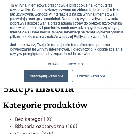
Ta witryna internetowa przechowuje pliki cookie na komputerze
użytkownika. Są one wykorzystywane do zbierania informacji o tym,
jak użytkownik wchodzi w interakcje z naszą witryną internetową, i
pozwalają nam go zapamiętać. Dane te są wykorzystywane w celu
poprawy i dostosowania przeglądania strony do potrzeb użytkownika
oraz w celu analizy i pomiarów osób odwiedzających naszą witrynę
internetową i inne media. Więcej informacji na temat wykorzystywania
plików cookie można znaleźć w naszej Polityce prywatności.
0
0,00
zł
Jeśli odmówisz, Twoje informacje nie będą śledzone podczas
odwiedzania tej witryny internetowej. Pojedynczy plik cookie zostanie
użyty w przeglądarce, aby zapamiętać to ustawienie.
Ustawienia plików cookie
Strona główna
/
historia
Zaakceptuj wszystkie
Odrzuć wszystkie
Sklep: historia
Kategorie produktów
Bez kategorii
(0)
Biżuteria ezoteryczna
(166)
Czarostwo
(379)