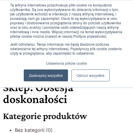
Ta witryna internetowa przechowuje pliki cookie na komputerze
użytkownika. Są one wykorzystywane do zbierania informacji o tym,
jak użytkownik wchodzi w interakcje z naszą witryną internetową, i
pozwalają nam go zapamiętać. Dane te są wykorzystywane w celu
poprawy i dostosowania przeglądania strony do potrzeb użytkownika
oraz w celu analizy i pomiarów osób odwiedzających naszą witrynę
internetową i inne media. Więcej informacji na temat wykorzystywania
plików cookie można znaleźć w naszej Polityce prywatności.
59
2514,99
zł
Jeśli odmówisz, Twoje informacje nie będą śledzone podczas
odwiedzania tej witryny internetowej. Pojedynczy plik cookie zostanie
użyty w przeglądarce, aby zapamiętać to ustawienie.
Ustawienia plików cookie
Strona główna
/
Obsesja doskonałości
Zaakceptuj wszystkie
Odrzuć wszystkie
Sklep: Obsesja
doskonałości
Kategorie produktów
Bez kategorii
(0)