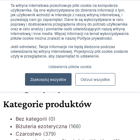
Ta witryna internetowa przechowuje pliki cookie na komputerze
użytkownika. Są one wykorzystywane do zbierania informacji o tym,
jak użytkownik wchodzi w interakcje z naszą witryną internetową, i
pozwalają nam go zapamiętać. Dane te są wykorzystywane w celu
poprawy i dostosowania przeglądania strony do potrzeb użytkownika
oraz w celu analizy i pomiarów osób odwiedzających naszą witrynę
internetową i inne media. Więcej informacji na temat wykorzystywania
plików cookie można znaleźć w naszej Polityce prywatności.
59
2514,99
zł
Jeśli odmówisz, Twoje informacje nie będą śledzone podczas
odwiedzania tej witryny internetowej. Pojedynczy plik cookie zostanie
użyty w przeglądarce, aby zapamiętać to ustawienie.
Ustawienia plików cookie
Strona główna
/
cytryn
Zaakceptuj wszystkie
Odrzuć wszystkie
Sklep: cytryn
Kategorie produktów
Bez kategorii
(0)
Biżuteria ezoteryczna
(166)
Czarostwo
(379)