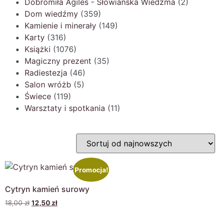
Dobromiła Agiles - Słowiańska Wiedźma
(2)
Dom wiedźmy
(359)
Kamienie i minerały
(149)
Karty
(316)
Książki
(1076)
Magiczny prezent
(35)
Radiestezja
(46)
Salon wróżb
(5)
Świece
(119)
Warsztaty i spotkania
(11)
Promocja!
Cytryn kamień surowy
18,00
zł
12,50
zł