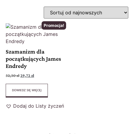
Promocja!
Szamanizm dla
początkujących James
Endredy
32,30
zł
29,72
zł
DOWIEDZ SIĘ WIĘCEJ
Dodaj do Listy życzeń