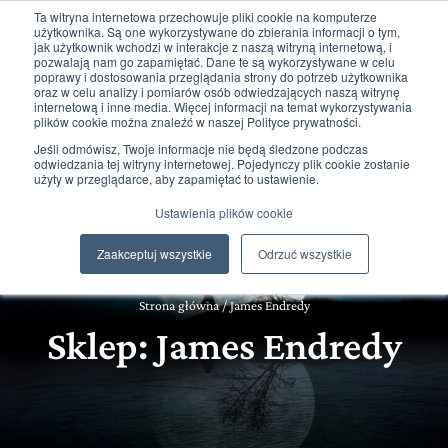
Ta witryna internetowa przechowuje pliki cookie na komputerze
użytkownika. Są one wykorzystywane do zbierania informacji o tym,
jak użytkownik wchodzi w interakcje z naszą witryną internetową, i
pozwalają nam go zapamiętać. Dane te są wykorzystywane w celu
poprawy i dostosowania przeglądania strony do potrzeb użytkownika
oraz w celu analizy i pomiarów osób odwiedzających naszą witrynę
internetową i inne media. Więcej informacji na temat wykorzystywania
plików cookie można znaleźć w naszej Polityce prywatności.
0
0,00
zł
Jeśli odmówisz, Twoje informacje nie będą śledzone podczas
odwiedzania tej witryny internetowej. Pojedynczy plik cookie zostanie
użyty w przeglądarce, aby zapamiętać to ustawienie.
Ustawienia plików cookie
Zaakceptuj wszystkie
Odrzuć wszystkie
Strona główna
/
James Endredy
Sklep: James Endredy