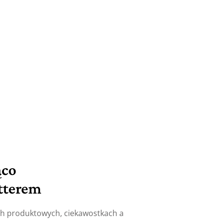
ąco
tterem
ch produktowych, ciekawostkach a