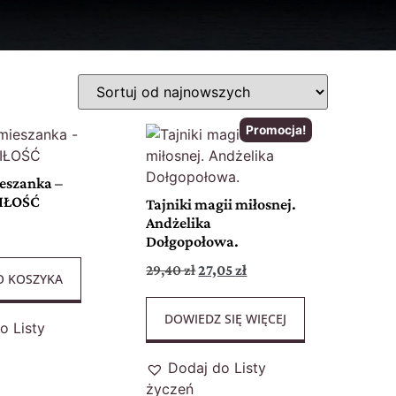
Promocja!
eszanka –
MIŁOŚĆ
Tajniki magii miłosnej.
Andżelika
Dołgopołowa.
29,40
zł
27,05
zł
O KOSZYKA
DOWIEDZ SIĘ WIĘCEJ
o Listy
Dodaj do Listy
życzeń