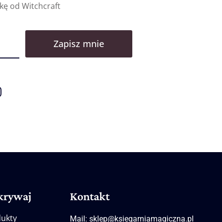
ę od Witchcraft
Zapisz mnie
krywaj
Kontakt
ukty
Mail: sklep@ksiegarniamagiczna.pl