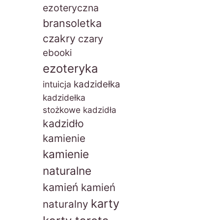
ezoteryczna
bransoletka
czakry
czary
ebooki
ezoteryka
kadzidełka
intuicja
kadzidełka
stożkowe
kadzidła
kadzidło
kamienie
kamienie
naturalne
kamień
kamień
karty
naturalny