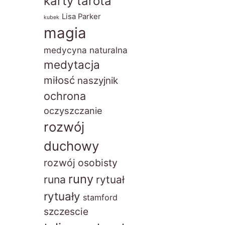
karty tarota
Lisa Parker
kubek
magia
medycyna naturalna
medytacja
miłosć
naszyjnik
ochrona
oczyszczanie
rozwój
duchowy
rozwój osobisty
runy
runa
rytuał
rytuały
stamford
szczescie