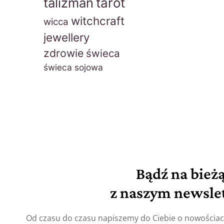
talizman
tarot
witchcraft
wicca
jewellery
zdrowie
świeca
świeca sojowa
Bądź na bież
z naszym newsle
Od czasu do czasu napiszemy do Ciebie o nowościa