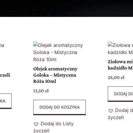
Ziołowa mi
kadzidło 
Olejek aromatyczny
czeli
Goloka – Mistyczna
25,00
zł
Róża 10ml
13,50
zł
DODAJ D
YKA
DODAJ DO KOSZYKA
Dodaj d
życzeń
Dodaj do Listy
życzeń