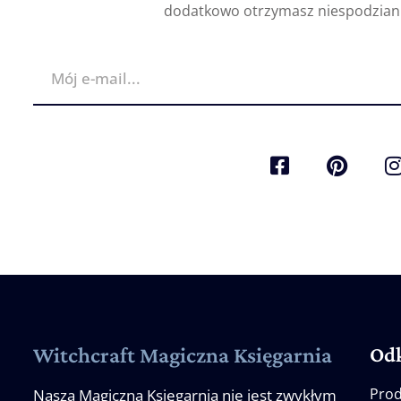
dodatkowo otrzymasz niespodziank
Od
Witchcraft Magiczna Księgarnia
Prod
Nasza Magiczna Księgarnia nie jest zwykłym