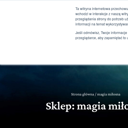
Ta witryna internetowa przechowu
+48 507 498 341
sklep@ksiegarniamagiczna.pl
sklep interne
wchodzi w interakcje z naszą wit
przeglądania strony do potrzeb u
informacji na temat wykorzystywa
Strona Główna
Jeśli odmówisz, Twoje informacje 
przeglądarce, aby zapamiętać to 
Informacje
Strona główna
/
magia miłosna
Sklep: magia mił