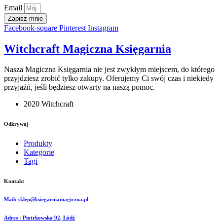
Email
Zapisz mnie
Facebook-square
Pinterest
Instagram
Witchcraft Magiczna Księgarnia
Nasza Magiczna Księgarnia nie jest zwykłym miejscem, do którego
przyjdziesz zrobić tylko zakupy. Oferujemy Ci swój czas i niekiedy
przyjaźń, jeśli będziesz otwarty na naszą pomoc.
2020 Witchcraft
Odkrywaj
Produkty
Kategorie
Tagi
Kontakt
Mail: sklep@ksiegarniamagiczna.pl
Adres : Piotrkowska 92, Łódź