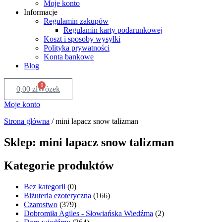
Moje konto
Informacje
Regulamin zakupów
Regulamin karty podarunkowej
Koszt i sposoby wysyłki
Polityka prywatności
Konta bankowe
Blog
0
0,00
zł
Wózek
Moje konto
Strona główna
/
mini lapacz snow talizman
Sklep: mini lapacz snow talizman
Kategorie produktów
Bez kategorii
(0)
Biżuteria ezoteryczna
(166)
Czarostwo
(379)
Dobromiła Agiles - Słowiańska Wiedźma
(2)