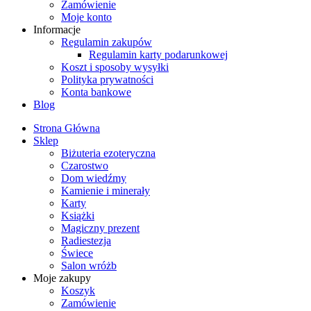
Zamówienie
Moje konto
Informacje
Regulamin zakupów
Regulamin karty podarunkowej
Koszt i sposoby wysyłki
Polityka prywatności
Konta bankowe
Blog
Strona Główna
Sklep
Biżuteria ezoteryczna
Czarostwo
Dom wiedźmy
Kamienie i minerały
Karty
Książki
Magiczny prezent
Radiestezja
Świece
Salon wróżb
Moje zakupy
Koszyk
Zamówienie