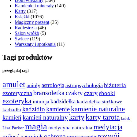
Dom wiedźmy
(364)
Kamienie i minerały
(149)
Karty
(317)
Książki
(1076)
Magiczny prezent
(35)
Radiestezja
(46)
Salon wróżb
(5)
Świece
(119)
Warsztaty i spotkania
(11)
Tagi produktów
przeglądaj tagi
amulet
astrologia
biżuteria
anioły
astropsychologia
bransoletka
czakry
czary
ezoteryczna
ebooki
ezoteryka
kadzidełka
intuicja
kadzidełka stożkowe
kamienie naturalne
kadzidło
kamienie
kadzidła
karty
karty tarota
kamień
kamień naturalny
kubek
magia
medytacja
medycyna naturalna
Lisa Parker
rozwój
ochrona
miłosć
naszyjnik
oczyszczanie