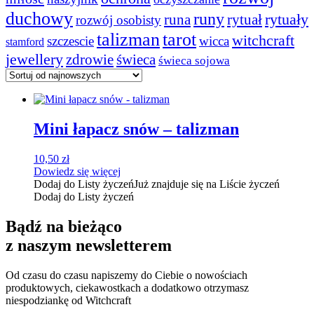
duchowy
runy
rytuały
runa
rytuał
rozwój osobisty
talizman
tarot
witchcraft
szczescie
wicca
stamford
jewellery
zdrowie
świeca
świeca sojowa
Mini łapacz snów – talizman
10,50
zł
Dowiedz się więcej
Dodaj do Listy życzeń
Już znajduje się na Liście życzeń
Dodaj do Listy życzeń
Bądź na bieżąco
z naszym newsletterem
Od czasu do czasu napiszemy do Ciebie o nowościach
produktowych, ciekawostkach a dodatkowo otrzymasz
niespodziankę od Witchcraft