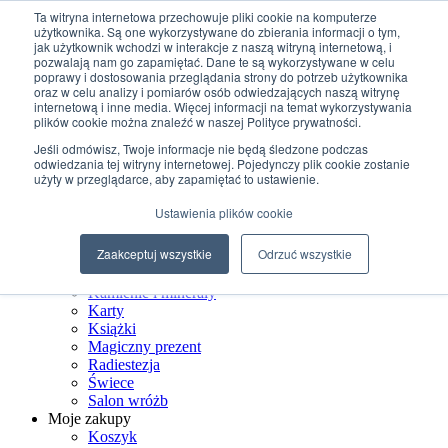
Przejdź do treści
Ta witryna internetowa przechowuje pliki cookie na komputerze
użytkownika. Są one wykorzystywane do zbierania informacji o tym,
jak użytkownik wchodzi w interakcje z naszą witryną internetową, i
+48 507 498 341
pozwalają nam go zapamiętać. Dane te są wykorzystywane w celu
sklep@ksiegarniamagiczna.pl
poprawy i dostosowania przeglądania strony do potrzeb użytkownika
sklep internetowy 24h/7
oraz w celu analizy i pomiarów osób odwiedzających naszą witrynę
internetową i inne media. Więcej informacji na temat wykorzystywania
Wyszukiwarka produktów
plików cookie można znaleźć w naszej Polityce prywatności.
Jeśli odmówisz, Twoje informacje nie będą śledzone podczas
odwiedzania tej witryny internetowej. Pojedynczy plik cookie zostanie
użyty w przeglądarce, aby zapamiętać to ustawienie.
Strona Główna
Ustawienia plików cookie
Sklep
Biżuteria ezoteryczna
Zaakceptuj wszystkie
Odrzuć wszystkie
Czarostwo
Dom wiedźmy
Kamienie i minerały
Karty
Książki
Magiczny prezent
Radiestezja
Świece
Salon wróżb
Moje zakupy
Koszyk