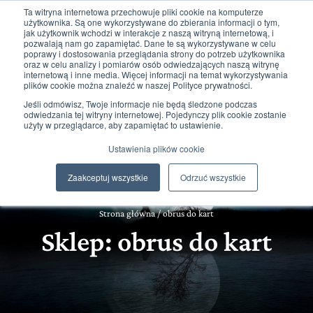
Ta witryna internetowa przechowuje pliki cookie na komputerze
użytkownika. Są one wykorzystywane do zbierania informacji o tym,
jak użytkownik wchodzi w interakcje z naszą witryną internetową, i
pozwalają nam go zapamiętać. Dane te są wykorzystywane w celu
poprawy i dostosowania przeglądania strony do potrzeb użytkownika
oraz w celu analizy i pomiarów osób odwiedzających naszą witrynę
internetową i inne media. Więcej informacji na temat wykorzystywania
plików cookie można znaleźć w naszej Polityce prywatności.
0
0,00
zł
Jeśli odmówisz, Twoje informacje nie będą śledzone podczas
odwiedzania tej witryny internetowej. Pojedynczy plik cookie zostanie
użyty w przeglądarce, aby zapamiętać to ustawienie.
Ustawienia plików cookie
Zaakceptuj wszystkie
Odrzuć wszystkie
Strona główna
/
obrus do kart
Sklep: obrus do kart