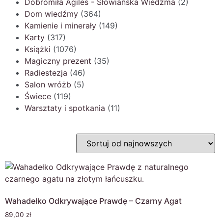
Dobromiła Agiles - Słowiańska Wiedźma
(2)
Dom wiedźmy
(364)
Kamienie i minerały
(149)
Karty
(317)
Książki
(1076)
Magiczny prezent
(35)
Radiestezja
(46)
Salon wróżb
(5)
Świece
(119)
Warsztaty i spotkania
(11)
Wahadełko Odkrywające Prawdę – Czarny Agat
89,00
zł