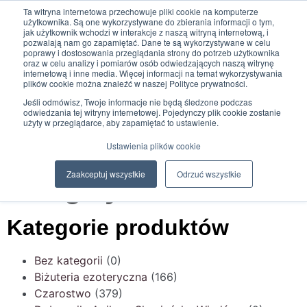
Ta witryna internetowa przechowuje pliki cookie na komputerze
użytkownika. Są one wykorzystywane do zbierania informacji o tym,
jak użytkownik wchodzi w interakcje z naszą witryną internetową, i
pozwalają nam go zapamiętać. Dane te są wykorzystywane w celu
poprawy i dostosowania przeglądania strony do potrzeb użytkownika
oraz w celu analizy i pomiarów osób odwiedzających naszą witrynę
0
internetową i inne media. Więcej informacji na temat wykorzystywania
0,00
zł
plików cookie można znaleźć w naszej Polityce prywatności.
Strona Główna
Moje zakupy
Jeśli odmówisz, Twoje informacje nie będą śledzone podczas
odwiedzania tej witryny internetowej. Pojedynczy plik cookie zostanie
Strona główna
/
oczyszczanie energetyczne
użyty w przeglądarce, aby zapamiętać to ustawienie.
Ustawienia plików cookie
Sklep: oczyszczanie
Zaakceptuj wszystkie
Odrzuć wszystkie
energetyczne
Kategorie produktów
Bez kategorii
(0)
Biżuteria ezoteryczna
(166)
Czarostwo
(379)