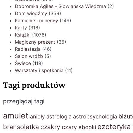
Dobromiła Agiles - Słowiańska Wiedźma
(2)
Dom wiedźmy
(359)
Kamienie i minerały
(149)
Karty
(316)
Książki
(1076)
Magiczny prezent
(35)
Radiestezja
(46)
Salon wróżb
(5)
Świece
(119)
Warsztaty i spotkania
(11)
Tagi produktów
przeglądaj tagi
amulet
biżut
anioły
astrologia
astropsychologia
ezoteryka
bransoletka
czakry
czary
ebooki