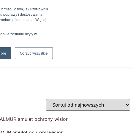
ormacji o tym, jak użytkownik
elu poprawy i dostosowania
rnetową i inne media. Więcej
cookie zostanie użyty w
Moje
0
0,00
zł
konto
tkie
Odrzuć wszystkie
MUR amulet ochrony wisior