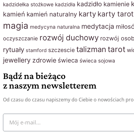
kadzidło
kamienie
kadzidełka stożkowe
kadzidła
karty
karty taro
kamień
kamień naturalny
magia
medytacja
miłos
medycyna naturalna
rozwój duchowy
rozwój osob
oczyszczanie
talizman
tarot
rytuały
szczescie
wi
stamford
jewellery
zdrowie
świeca
świeca sojowa
Bądź na bieżąco
z naszym newsletterem
Od czasu do czasu napiszemy do Ciebie o nowościach pr