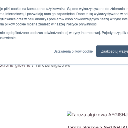
je pliki cookie na komputerze użytkownika. Są one wykorzystywane do zbierania inf
towy 24h/7
ryną internetową, i pozwalają nam go zapamiętać. Dane te są wykorzystywane w c
żytkownika oraz w celu analizy i pomiarów osób odwiedzających naszą witrynę inte
nia plików cookie można znaleźć w naszej Polityce prywatności.
Sklep
Moje zakupy
nie będą śledzone podczas odwiedzania tej witryny internetowej. Pojedynczy plik 
ustawienie.
Blog
Ustawienia plików cookie
Zaakceptuj wszys
Strona główna
/
Tarcza algizowa
Tarcza algizowa AEGISHJAL