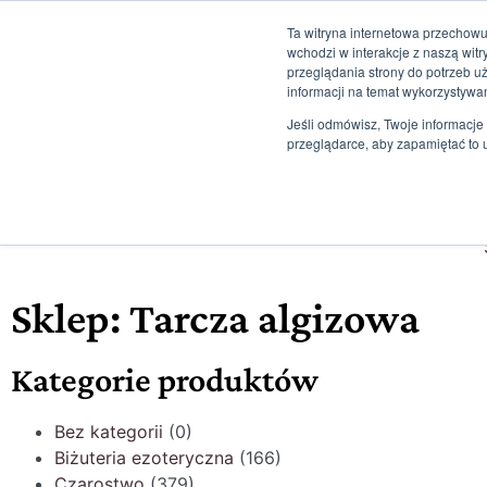
Ta witryna internetowa przechowu
+48 507 498 341
sklep@ksiegarniamagiczna.pl
sklep interne
wchodzi w interakcje z naszą wit
przeglądania strony do potrzeb u
informacji na temat wykorzystywa
Strona Główna
Jeśli odmówisz, Twoje informacje 
przeglądarce, aby zapamiętać to 
Informacje
Sklep: Tarcza algizowa
Kategorie produktów
Bez kategorii
(0)
Biżuteria ezoteryczna
(166)
Czarostwo
(379)