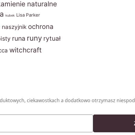
kamienie naturalne
ta
Lisa Parker
kubek
ochrona
ć
naszyjnik
runy
runa
rytuał
isty
witchcraft
cca
oduktowych, ciekawostkach a dodatkowo otrzymasz niespodz