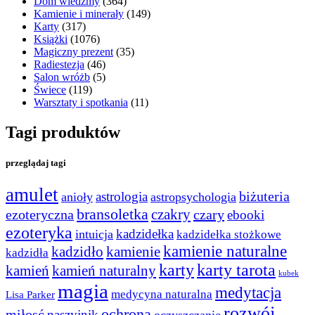
Dom wiedźmy
(364)
Kamienie i minerały
(149)
Karty
(317)
Książki
(1076)
Magiczny prezent
(35)
Radiestezja
(46)
Salon wróżb
(5)
Świece
(119)
Warsztaty i spotkania
(11)
Tagi produktów
przeglądaj tagi
amulet
astrologia
biżuteria
anioły
astropsychologia
bransoletka
czakry
czary
ezoteryczna
ebooki
ezoteryka
kadzidełka
intuicja
kadzidełka stożkowe
kamienie naturalne
kadzidło
kamienie
kadzidła
karty
karty tarota
kamień
kamień naturalny
kubek
magia
medytacja
medycyna naturalna
Lisa Parker
rozwój
ochrona
miłosć
naszyjnik
oczyszczanie