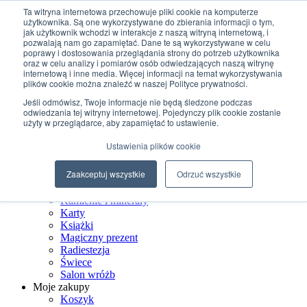
Przejdź do treści
Ta witryna internetowa przechowuje pliki cookie na komputerze
użytkownika. Są one wykorzystywane do zbierania informacji o tym,
jak użytkownik wchodzi w interakcje z naszą witryną internetową, i
+48 507 498 341
pozwalają nam go zapamiętać. Dane te są wykorzystywane w celu
sklep@ksiegarniamagiczna.pl
poprawy i dostosowania przeglądania strony do potrzeb użytkownika
sklep internetowy 24h/7
oraz w celu analizy i pomiarów osób odwiedzających naszą witrynę
internetową i inne media. Więcej informacji na temat wykorzystywania
Wyszukiwarka produktów
plików cookie można znaleźć w naszej Polityce prywatności.
Jeśli odmówisz, Twoje informacje nie będą śledzone podczas
odwiedzania tej witryny internetowej. Pojedynczy plik cookie zostanie
użyty w przeglądarce, aby zapamiętać to ustawienie.
Strona Główna
Ustawienia plików cookie
Sklep
Biżuteria ezoteryczna
Zaakceptuj wszystkie
Odrzuć wszystkie
Czarostwo
Dom wiedźmy
Kamienie i minerały
Karty
Książki
Magiczny prezent
Radiestezja
Świece
Salon wróżb
Moje zakupy
Koszyk