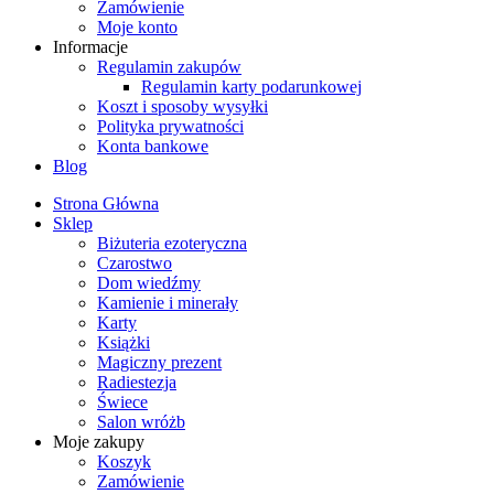
Zamówienie
Moje konto
Informacje
Regulamin zakupów
Regulamin karty podarunkowej
Koszt i sposoby wysyłki
Polityka prywatności
Konta bankowe
Blog
Strona Główna
Sklep
Biżuteria ezoteryczna
Czarostwo
Dom wiedźmy
Kamienie i minerały
Karty
Książki
Magiczny prezent
Radiestezja
Świece
Salon wróżb
Moje zakupy
Koszyk
Zamówienie