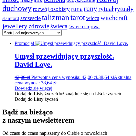
duchowy
runy
rytuały
runa
rytuał
rozwój osobisty
talizman
tarot
witchcraft
szczescie
wicca
stamford
jewellery
zdrowie
świeca
świeca sojowa
Promocja!
Umysł przewidujący przyszłość.
David Loye.
42,00
zł
Pierwotna cena wynosiła: 42,00 zł.
38,64
zł
Aktualna
cena wynosi: 38,64 zł.
Dowiedz się więcej
Dodaj do Listy życzeń
Już znajduje się na Liście życzeń
Dodaj do Listy życzeń
Bądź na bieżąco
z naszym newsletterem
Od czasu do czasu napiszemy do Ciebie o nowościach