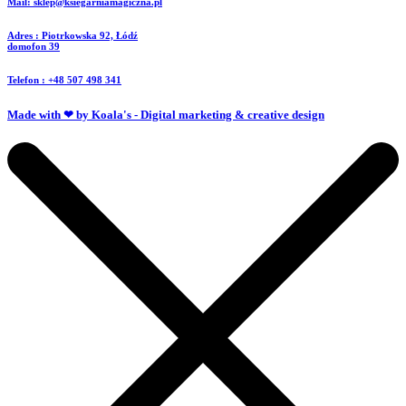
Mail: sklep@ksiegarniamagiczna.pl
Adres : Piotrkowska 92, Łódź
domofon 39
Telefon : +48 507 498 341
Made with ❤ by Koala's - Digital marketing & creative design