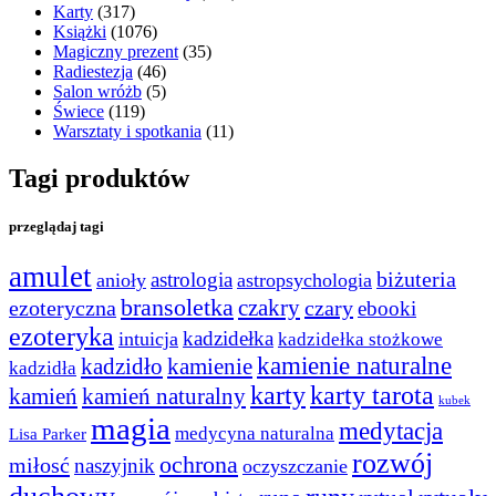
Karty
(317)
Książki
(1076)
Magiczny prezent
(35)
Radiestezja
(46)
Salon wróżb
(5)
Świece
(119)
Warsztaty i spotkania
(11)
Tagi produktów
przeglądaj tagi
amulet
astrologia
biżuteria
anioły
astropsychologia
bransoletka
czakry
czary
ezoteryczna
ebooki
ezoteryka
kadzidełka
intuicja
kadzidełka stożkowe
kamienie naturalne
kadzidło
kamienie
kadzidła
karty
karty tarota
kamień
kamień naturalny
kubek
magia
medytacja
medycyna naturalna
Lisa Parker
rozwój
ochrona
miłosć
naszyjnik
oczyszczanie