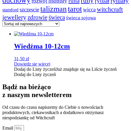
duchowy
runy
rytuały
runa
rytuał
rozwój osobisty
talizman
tarot
witchcraft
szczescie
wicca
stamford
jewellery
zdrowie
świeca
świeca sojowa
Wiedźma 10-12cm
31,50
zł
Dowiedz się więcej
Dodaj do Listy życzeń
Już znajduje się na Liście życzeń
Dodaj do Listy życzeń
Bądź na bieżąco
z naszym newsletterem
Od czasu do czasu napiszemy do Ciebie o nowościach
produktowych, ciekawostkach a dodatkowo otrzymasz
niespodziankę od Witchcraft
Email