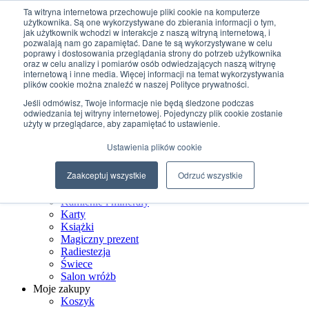
Przejdź do treści
Ta witryna internetowa przechowuje pliki cookie na komputerze
użytkownika. Są one wykorzystywane do zbierania informacji o tym,
jak użytkownik wchodzi w interakcje z naszą witryną internetową, i
+48 507 498 341
pozwalają nam go zapamiętać. Dane te są wykorzystywane w celu
sklep@ksiegarniamagiczna.pl
poprawy i dostosowania przeglądania strony do potrzeb użytkownika
sklep internetowy 24h/7
oraz w celu analizy i pomiarów osób odwiedzających naszą witrynę
internetową i inne media. Więcej informacji na temat wykorzystywania
Wyszukiwarka produktów
plików cookie można znaleźć w naszej Polityce prywatności.
Jeśli odmówisz, Twoje informacje nie będą śledzone podczas
odwiedzania tej witryny internetowej. Pojedynczy plik cookie zostanie
użyty w przeglądarce, aby zapamiętać to ustawienie.
Strona Główna
Ustawienia plików cookie
Sklep
Biżuteria ezoteryczna
Zaakceptuj wszystkie
Odrzuć wszystkie
Czarostwo
Dom wiedźmy
Kamienie i minerały
Karty
Książki
Magiczny prezent
Radiestezja
Świece
Salon wróżb
Moje zakupy
Koszyk