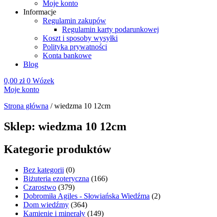
Moje konto
Informacje
Regulamin zakupów
Regulamin karty podarunkowej
Koszt i sposoby wysyłki
Polityka prywatności
Konta bankowe
Blog
0,00
zł
0
Wózek
Moje konto
Strona główna
/
wiedzma 10 12cm
Sklep: wiedzma 10 12cm
Kategorie produktów
Bez kategorii
(0)
Biżuteria ezoteryczna
(166)
Czarostwo
(379)
Dobromiła Agiles - Słowiańska Wiedźma
(2)
Dom wiedźmy
(364)
Kamienie i minerały
(149)